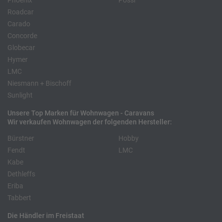
Phoenix
Pössl
Roadcar
Carado
Concorde
Globecar
Hymer
LMC
Niesmann + Bischoff
Sunlight
Unsere Top Marken für Wohnwagen - Caravans
Wir verkaufen Wohnwagen der folgenden Hersteller:
Bürstner
Hobby
Fendt
LMC
Kabe
Dethleffs
Eriba
Tabbert
Die Händler im Freistaat