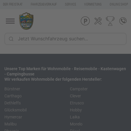
DER FREISTAAT
FAHRZEUGVERKAUF
SERVICE
VERMIETUNG
ONLINE SHOP
Unsere Top Marken für Wohnmobile - Reisemobile - Kastenwagen
- Campingbusse
Wir verkaufen Wohnmobile der folgenden Hersteller:
Bürstner
Campster
Carthago
Clever
Dethleffs
Etrusco
Glücksmobil
Hobby
Hymercar
Laika
Malibu
Morelo