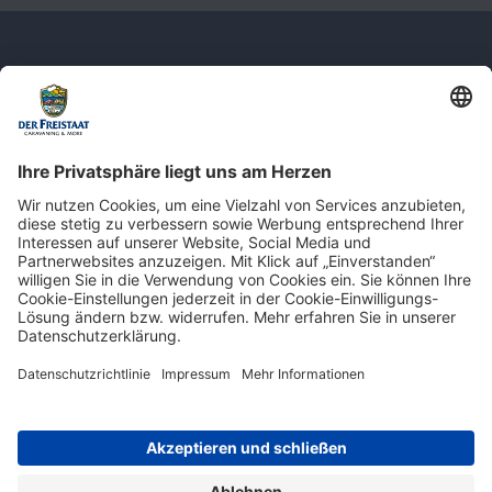
Newsletter: Jetzt auf
shop.derfreistaat.de anmelden und
einen 5€ Gutschein für unseren Online-
Shop erhalten!*
* Der Mindestbestellwert beträgt 30 €. Weitere Infos & Bedingungen finden Sie
hier
.
Impressum
Datenschutz
Barrierefreiheit