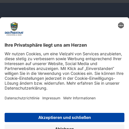
Newsletter: Jetzt auf
shop.derfreistaat.de anmelden und
einen 5€ Gutschein für unseren Online-
Shop erhalten!*
* Der Mindestbestellwert beträgt 30 €. Weitere Infos & Bedingungen finden Sie
hier
.
Impressum
Datenschutz
Barrierefreiheit