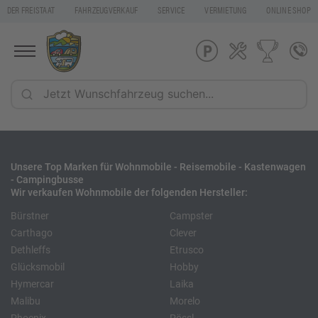
DER FREISTAAT
FAHRZEUGVERKAUF
SERVICE
VERMIETUNG
ONLINE SHOP
Unsere Top Marken für Wohnmobile - Reisemobile - Kastenwagen
- Campingbusse
Wir verkaufen Wohnmobile der folgenden Hersteller:
Bürstner
Campster
Carthago
Clever
Dethleffs
Etrusco
Glücksmobil
Hobby
Hymercar
Laika
Malibu
Morelo