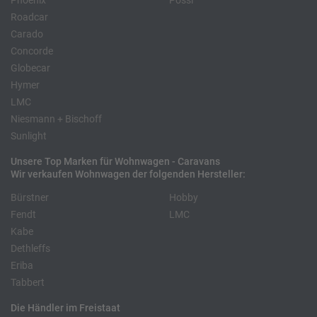
Phoenix
Pössl
Roadcar
Carado
Concorde
Globecar
Hymer
LMC
Niesmann + Bischoff
Sunlight
Unsere Top Marken für Wohnwagen - Caravans
Wir verkaufen Wohnwagen der folgenden Hersteller:
Bürstner
Hobby
Fendt
LMC
Kabe
Dethleffs
Eriba
Tabbert
Die Händler im Freistaat