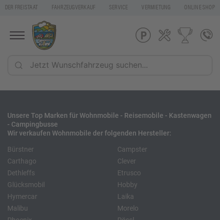
DER FREISTAAT
FAHRZEUGVERKAUF
SERVICE
VERMIETUNG
ONLINE SHOP
Unsere Top Marken für Wohnmobile - Reisemobile - Kastenwagen
- Campingbusse
Wir verkaufen Wohnmobile der folgenden Hersteller:
Bürstner
Campster
Carthago
Clever
Dethleffs
Etrusco
Glücksmobil
Hobby
Hymercar
Laika
Malibu
Morelo