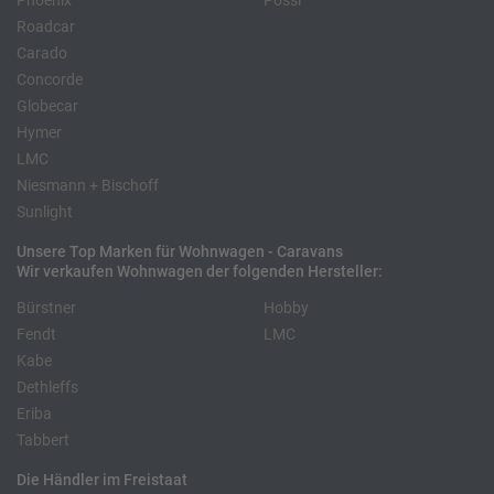
Phoenix
Pössl
Roadcar
Carado
Concorde
Globecar
Hymer
LMC
Niesmann + Bischoff
Sunlight
Unsere Top Marken für Wohnwagen - Caravans
Wir verkaufen Wohnwagen der folgenden Hersteller:
Bürstner
Hobby
Fendt
LMC
Kabe
Dethleffs
Eriba
Tabbert
Die Händler im Freistaat