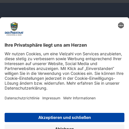
Newsletter: Jetzt auf
shop.derfreistaat.de anmelden und
einen 5€ Gutschein für unseren Online-
Shop erhalten!*
* Der Mindestbestellwert beträgt 30 €. Weitere Infos & Bedingungen finden Sie
hier
.
Impressum
Datenschutz
Barrierefreiheit