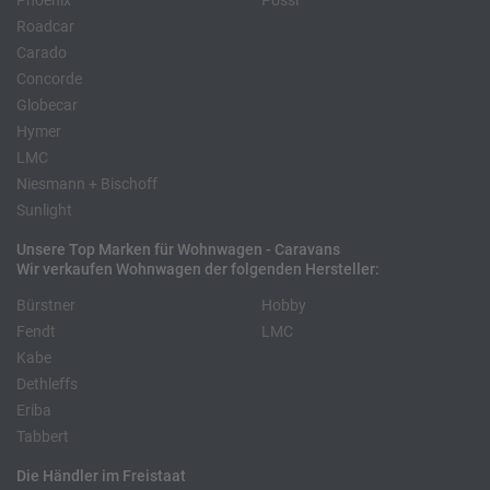
Phoenix
Pössl
Roadcar
Carado
Concorde
Globecar
Hymer
LMC
Niesmann + Bischoff
Sunlight
Unsere Top Marken für Wohnwagen - Caravans
Wir verkaufen Wohnwagen der folgenden Hersteller:
Bürstner
Hobby
Fendt
LMC
Kabe
Dethleffs
Eriba
Tabbert
Die Händler im Freistaat