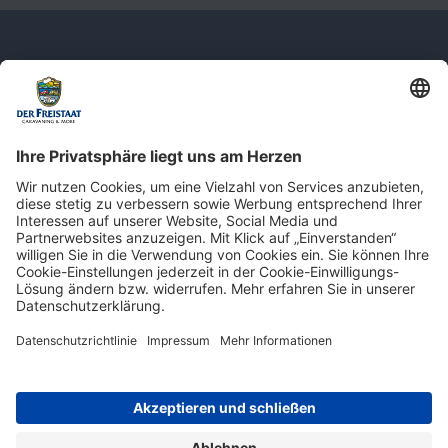
Newsletter: Jetzt auf
shop.derfreistaat.de anmelden und
einen 5€ Gutschein für unseren Online-
Shop erhalten!*
* Der Mindestbestellwert beträgt 30 €. Weitere Infos & Bedingungen finden Sie
hier
.
Impressum
Datenschutz
Barrierefreiheit