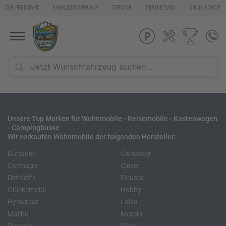
DER FREISTAAT
FAHRZEUGVERKAUF
SERVICE
VERMIETUNG
ONLINE SHOP
Unsere Top Marken für Wohnmobile - Reisemobile - Kastenwagen
- Campingbusse
Wir verkaufen Wohnmobile der folgenden Hersteller:
Bürstner
Campster
Carthago
Clever
Dethleffs
Etrusco
Glücksmobil
Hobby
Hymercar
Laika
Malibu
Morelo