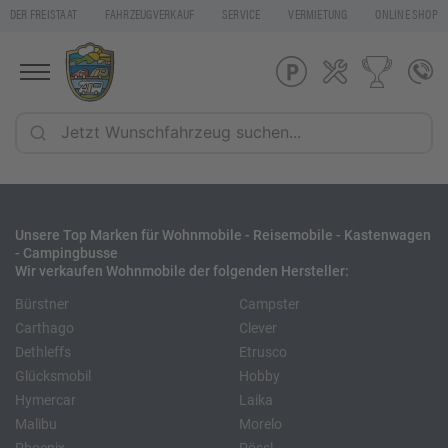
DER FREISTAAT
FAHRZEUGVERKAUF
SERVICE
VERMIETUNG
ONLINE SHOP
Unsere Top Marken für Wohnmobile - Reisemobile - Kastenwagen
- Campingbusse
Wir verkaufen Wohnmobile der folgenden Hersteller:
Bürstner
Campster
Carthago
Clever
Dethleffs
Etrusco
Glücksmobil
Hobby
Hymercar
Laika
Malibu
Morelo