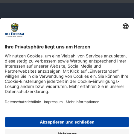
Newsletter: Jetzt auf
shop.derfreistaat.de anmelden und
einen 5€ Gutschein für unseren Online-
Shop erhalten!*
* Der Mindestbestellwert beträgt 30 €. Weitere Infos & Bedingungen finden Sie
hier
.
Impressum
Datenschutz
Barrierefreiheit