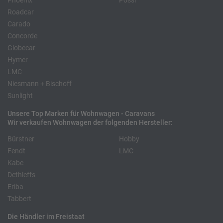
Phoenix
Pössl
Roadcar
Carado
Concorde
Globecar
Hymer
LMC
Niesmann + Bischoff
Sunlight
Unsere Top Marken für Wohnwagen - Caravans
Wir verkaufen Wohnwagen der folgenden Hersteller:
Bürstner
Hobby
Fendt
LMC
Kabe
Dethleffs
Eriba
Tabbert
Die Händler im Freistaat