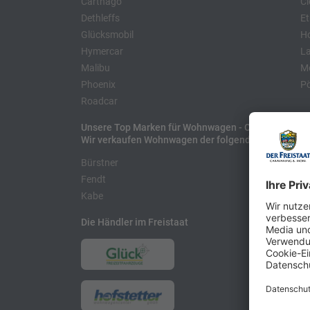
Carthago
Cl
Dethleffs
Et
Glücksmobil
H
Hymercar
La
Malibu
Mo
Phoenix
Pö
Roadcar
Unsere Top Marken für Wohnwagen - Caravans
Wir verkaufen Wohnwagen der folgenden Hersteller
Bürstner
H
Fendt
L
Kabe
Die Händler im Freistaat