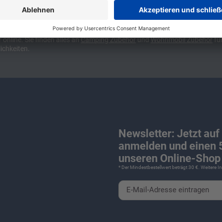
ünchen und Stuttgart, 10 Minuten vor der Stadtgrenze Münchens, Ausfahr
wa kompakte Camper Vans, oder den puren Luxus. Ob Caravan oder Wohnmo
für Camping und Caravaning! Wohnmobilverkauf und Wohnwagenverkauf ink
nline. Sie finden alles an
Camping
Zubehör
und
Wohnmobil Zubehör
für
ichkeiten.
Newsletter: Jetzt auf
anmelden und einen 5
unseren Online-Shop 
* Der Mindestbestellwert beträgt 30 €. Weitere 