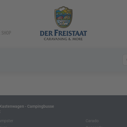
E SHOP
- Kastenwagen - Campingbusse
:
ampster
Carado