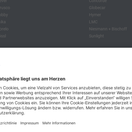
ever
Concorde
rusco
Globecar
obby
Hymer
ika
LMC
relo
Niesmann + Bischoff
ssl
Sunlight
:
obby
Dethleffs
MC
Eriba
Tabbert