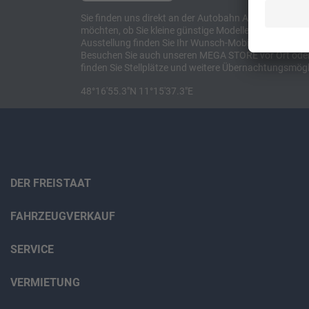
Sie finden uns direkt an der Autobahn A8 zwischen M
möchten, ob Sie kleine günstige Modelle suchen, et
Ausstellung finden Sie Ihr Wunsch-Mobil und alles 
Besuchen Sie auch unseren MEGA STORE vor Ort oder o
finden Sie Stellplätze und weitere Übernachtungsmögl
48°16'55.3"N 11°15'37.3"E
DER FREISTAAT
FAHRZEUGVERKAUF
SERVICE
VERMIETUNG