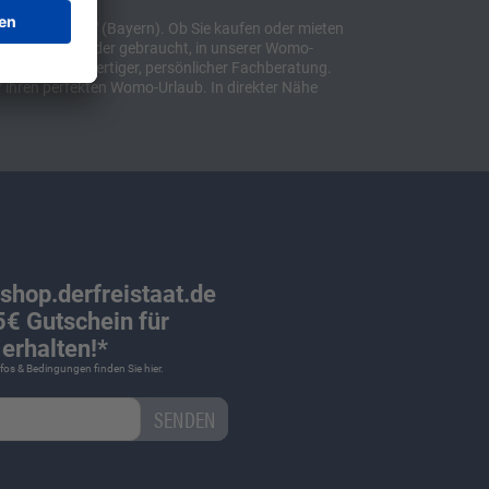
t "Sulzemoos" (Bayern). Ob Sie kaufen oder mieten
bil, ob neu oder gebraucht, in unserer Womo-
lusive hochwertiger, persönlicher Fachberatung.
 ihren perfekten Womo-Urlaub. In direkter Nähe
 shop.derfreistaat.de
€ Gutschein für
erhalten!*
Infos & Bedingungen finden Sie
hier
.