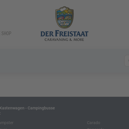
E SHOP
- Kastenwagen - Campingbusse
:
ampster
Carado