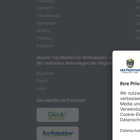
Carthago
Cl
Dethleffs
Et
Glücksmobil
H
Hymercar
La
Malibu
Mo
Phoenix
Pö
Roadcar
Unsere Top Marken für Wohnwagen - Caravans
Wir verkaufen Wohnwagen der folgenden Hersteller
Bürstner
H
Fendt
L
Kabe
Die Händler im Freistaat