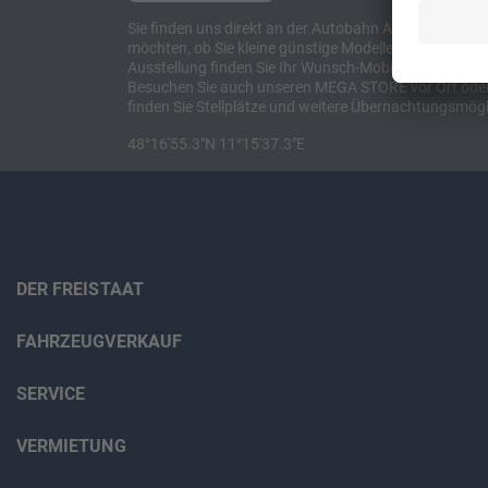
Sie finden uns direkt an der Autobahn A8 zwischen M
möchten, ob Sie kleine günstige Modelle suchen, et
Ausstellung finden Sie Ihr Wunsch-Mobil und alles 
Besuchen Sie auch unseren MEGA STORE vor Ort oder o
finden Sie Stellplätze und weitere Übernachtungsmögl
48°16'55.3"N 11°15'37.3"E
DER FREISTAAT
FAHRZEUGVERKAUF
SERVICE
VERMIETUNG