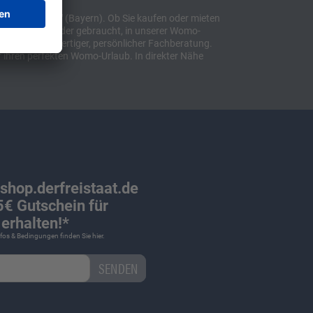
t "Sulzemoos" (Bayern). Ob Sie kaufen oder mieten
bil, ob neu oder gebraucht, in unserer Womo-
lusive hochwertiger, persönlicher Fachberatung.
 ihren perfekten Womo-Urlaub. In direkter Nähe
 shop.derfreistaat.de
€ Gutschein für
erhalten!*
Infos & Bedingungen finden Sie
hier
.