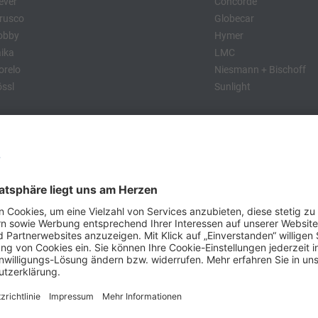
ever
Concorde
rusco
Globecar
obby
Hymer
ika
LMC
relo
Niesmann + Bischoff
ssl
Sunlight
:
obby
Dethleffs
MC
Eriba
Tabbert