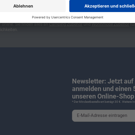
ünchen und Stuttgart, 10 Minuten vor der Stadtgrenze Münchens, Ausfahr
wa kompakte Camper Vans, oder den puren Luxus. Ob Caravan oder Wohnmo
für Camping und Caravaning! Wohnmobilverkauf und Wohnwagenverkauf ink
nline. Sie finden alles an
Camping
Zubehör
und
Wohnmobil Zubehör
für
ichkeiten.
Newsletter: Jetzt auf
anmelden und einen 5
unseren Online-Shop 
* Der Mindestbestellwert beträgt 30 €. Weitere 