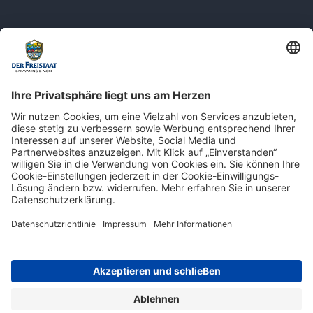
Newsletter: Jetzt auf
shop.derfreistaat.de anmelden und
einen 5€ Gutschein für unseren Online-
Shop erhalten!*
* Der Mindestbestellwert beträgt 30 €. Weitere Infos & Bedingungen finden Sie
hier
.
Impressum
Datenschutz
Barrierefreiheit
© 2026 | Der Freistaat