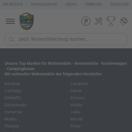
DER FREISTAAT
FAHRZEUGVERKAUF
SERVICE
VERMIETUNG
ONLINE SHOP
Unsere Top Marken für Wohnmobile - Reisemobile - Kastenwagen
- Campingbusse
Wir verkaufen Wohnmobile der folgenden Hersteller:
Bürstner
Campster
Carthago
Clever
Dethleffs
Etrusco
Glücksmobil
Hobby
Hymercar
Laika
Malibu
Morelo
Phoenix
Pössl