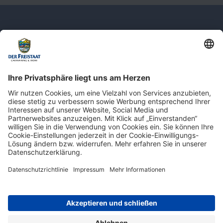
Newsletter: Jetzt auf
shop.derfreistaat.de anmelden und
einen 5€ Gutschein für unseren Online-
Shop erhalten!*
* Der Mindestbestellwert beträgt 30 €. Weitere Infos & Bedingungen finden Sie
hier
.
Impressum
Datenschutz
Barrierefreiheit