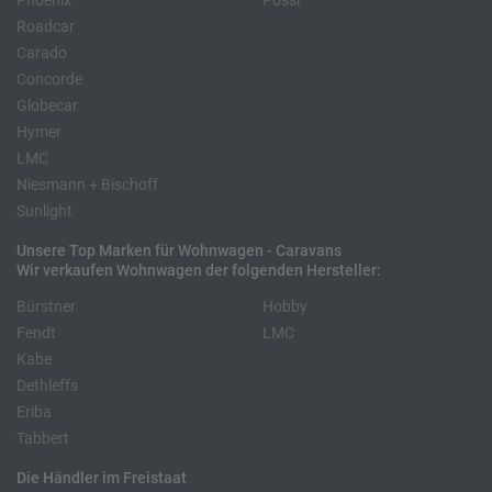
Phoenix
Pössl
Roadcar
Carado
Concorde
Globecar
Hymer
LMC
Niesmann + Bischoff
Sunlight
Unsere Top Marken für Wohnwagen - Caravans
Wir verkaufen Wohnwagen der folgenden Hersteller:
Bürstner
Hobby
Fendt
LMC
Kabe
Dethleffs
Eriba
Tabbert
Die Händler im Freistaat