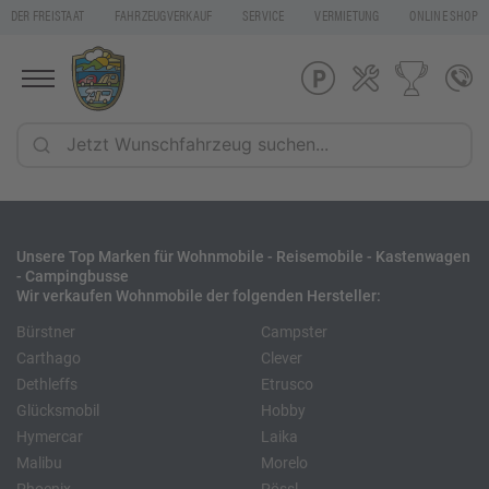
DER FREISTAAT
FAHRZEUGVERKAUF
SERVICE
VERMIETUNG
ONLINE SHOP
Unsere Top Marken für Wohnmobile - Reisemobile - Kastenwagen
- Campingbusse
Wir verkaufen Wohnmobile der folgenden Hersteller:
Bürstner
Campster
Carthago
Clever
Dethleffs
Etrusco
Glücksmobil
Hobby
Hymercar
Laika
Malibu
Morelo