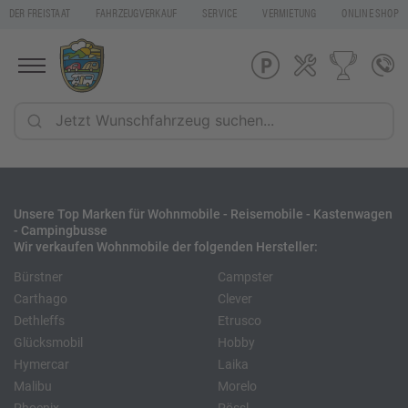
DER FREISTAAT
FAHRZEUGVERKAUF
SERVICE
VERMIETUNG
ONLINE SHOP
Unsere Top Marken für Wohnmobile - Reisemobile - Kastenwagen
- Campingbusse
Wir verkaufen Wohnmobile der folgenden Hersteller:
Bürstner
Campster
Carthago
Clever
Dethleffs
Etrusco
Glücksmobil
Hobby
Hymercar
Laika
Malibu
Morelo