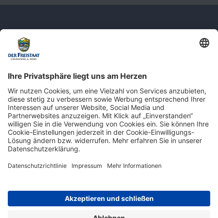
Newsletter: Jetzt auf
shop.derfreistaat.de anmelden und
einen 5€ Gutschein für unseren Online-
Shop erhalten!*
* Der Mindestbestellwert beträgt 30 €. Weitere Infos & Bedingungen finden Sie
hier
.
Impressum
Datenschutz
Barrierefreiheit