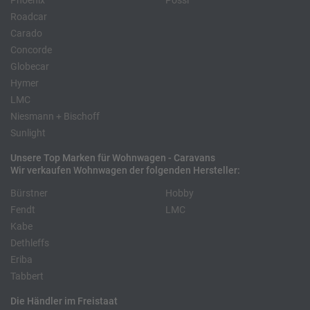
Phoenix
Pössl
Roadcar
Carado
Concorde
Globecar
Hymer
LMC
Niesmann + Bischoff
Sunlight
Unsere Top Marken für Wohnwagen - Caravans
Wir verkaufen Wohnwagen der folgenden Hersteller:
Bürstner
Hobby
Fendt
LMC
Kabe
Dethleffs
Eriba
Tabbert
Die Händler im Freistaat