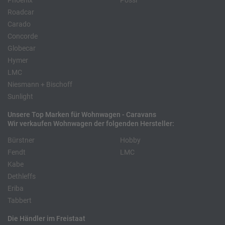
Phoenix
Pössl
Roadcar
Carado
Concorde
Globecar
Hymer
LMC
Niesmann + Bischoff
Sunlight
Unsere Top Marken für Wohnwagen - Caravans
Wir verkaufen Wohnwagen der folgenden Hersteller:
Bürstner
Hobby
Fendt
LMC
Kabe
Dethleffs
Eriba
Tabbert
Die Händler im Freistaat