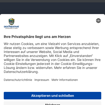
Newsletter: Jetzt auf
shop.derfreistaat.de anmelden und
einen 5€ Gutschein für unseren Online-
Shop erhalten!*
* Der Mindestbestellwert beträgt 30 €. Weitere Infos & Bedingungen finden Sie
hier
.
Impressum
Datenschutz
Barrierefreiheit