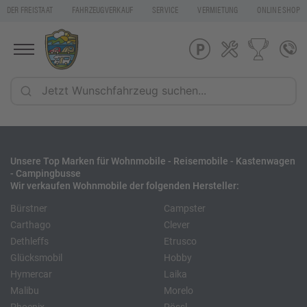
DER FREISTAAT
FAHRZEUGVERKAUF
SERVICE
VERMIETUNG
ONLINE SHOP
Unsere Top Marken für Wohnmobile - Reisemobile - Kastenwagen
- Campingbusse
Wir verkaufen Wohnmobile der folgenden Hersteller:
Bürstner
Campster
Carthago
Clever
Dethleffs
Etrusco
Glücksmobil
Hobby
Hymercar
Laika
Malibu
Morelo