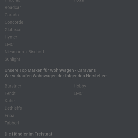
Phoenix
Pössl
Roadcar
Carado
Concorde
Globecar
Hymer
LMC
Niesmann + Bischoff
Sunlight
Unsere Top Marken für Wohnwagen - Caravans
Wir verkaufen Wohnwagen der folgenden Hersteller:
Bürstner
Hobby
Fendt
LMC
Kabe
Dethleffs
Eriba
Tabbert
Die Händler im Freistaat