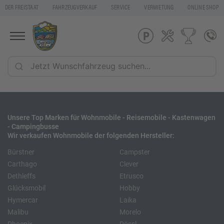
DER FREISTAAT
FAHRZEUGVERKAUF
SERVICE
VERMIETUNG
ONLINE SHOP
Unsere Top Marken für Wohnmobile - Reisemobile - Kastenwagen
- Campingbusse
Wir verkaufen Wohnmobile der folgenden Hersteller:
Bürstner
Campster
Carthago
Clever
Dethleffs
Etrusco
Glücksmobil
Hobby
Hymercar
Laika
Malibu
Morelo