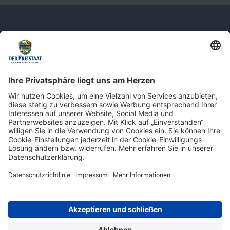
Newsletter: Jetzt auf
shop.derfreistaat.de anmelden und
einen 5€ Gutschein für unseren Online-
Shop erhalten!*
* Der Mindestbestellwert beträgt 30 €. Weitere Infos & Bedingungen finden Sie
hier
.
Impressum
Datenschutz
Barrierefreiheit