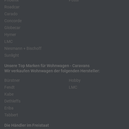
Phoenix
Pössl
Roadcar
Carado
Concorde
Globecar
Hymer
LMC
Niesmann + Bischoff
Sunlight
Unsere Top Marken für Wohnwagen - Caravans
Wir verkaufen Wohnwagen der folgenden Hersteller:
Bürstner
Hobby
Fendt
LMC
Kabe
Dethleffs
Eriba
Tabbert
Die Händler im Freistaat