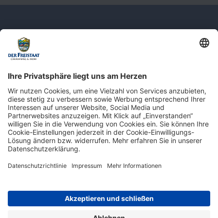
Newsletter: Jetzt auf
shop.derfreistaat.de anmelden und
einen 5€ Gutschein für unseren Online-
Shop erhalten!*
* Der Mindestbestellwert beträgt 30 €. Weitere Infos & Bedingungen finden Sie
hier
.
Impressum
Datenschutz
Barrierefreiheit