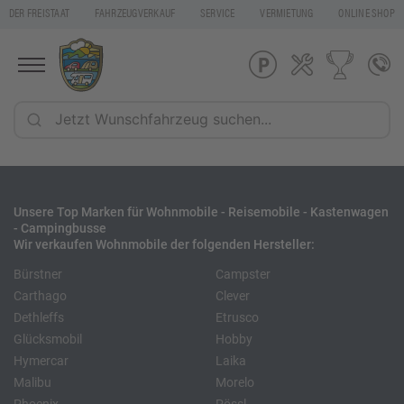
DER FREISTAAT
FAHRZEUGVERKAUF
SERVICE
VERMIETUNG
ONLINE SHOP
Unsere Top Marken für Wohnmobile - Reisemobile - Kastenwagen
- Campingbusse
Wir verkaufen Wohnmobile der folgenden Hersteller:
Bürstner
Campster
Carthago
Clever
Dethleffs
Etrusco
Glücksmobil
Hobby
Hymercar
Laika
Malibu
Morelo