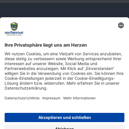
Newsletter: Jetzt auf
shop.derfreistaat.de anmelden und
einen 5€ Gutschein für unseren Online-
Shop erhalten!*
* Der Mindestbestellwert beträgt 30 €. Weitere Infos & Bedingungen finden Sie
hier
.
Impressum
Datenschutz
Barrierefreiheit