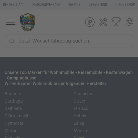
DER FREISTAAT
FAHRZEUGVERKAUF
SERVICE
VERMIETUNG
ONLINE SHOP
Unsere Top Marken für Wohnmobile - Reisemobile - Kastenwagen
- Campingbusse
Wir verkaufen Wohnmobile der folgenden Hersteller:
Bürstner
Campster
Carthago
Clever
Dethleffs
Etrusco
Glücksmobil
Hobby
Hymercar
Laika
Malibu
Morelo