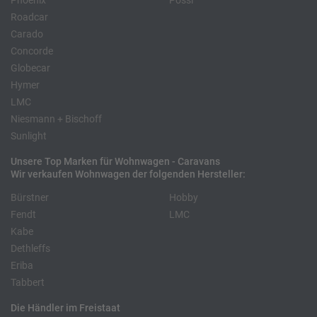
Phoenix
Pössl
Roadcar
Carado
Concorde
Globecar
Hymer
LMC
Niesmann + Bischoff
Sunlight
Unsere Top Marken für Wohnwagen - Caravans
Wir verkaufen Wohnwagen der folgenden Hersteller:
Bürstner
Hobby
Fendt
LMC
Kabe
Dethleffs
Eriba
Tabbert
Die Händler im Freistaat