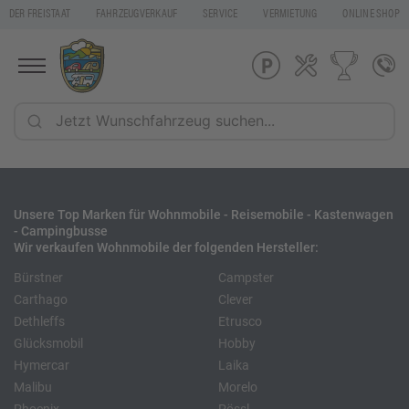
DER FREISTAAT
FAHRZEUGVERKAUF
SERVICE
VERMIETUNG
ONLINE SHOP
Unsere Top Marken für Wohnmobile - Reisemobile - Kastenwagen
- Campingbusse
Wir verkaufen Wohnmobile der folgenden Hersteller:
Bürstner
Campster
Carthago
Clever
Dethleffs
Etrusco
Glücksmobil
Hobby
Hymercar
Laika
Malibu
Morelo