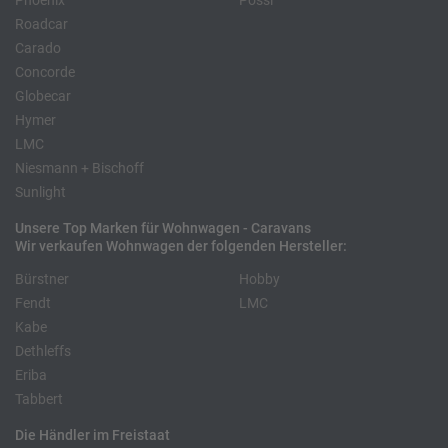
Phoenix
Pössl
Roadcar
Carado
Concorde
Globecar
Hymer
LMC
Niesmann + Bischoff
Sunlight
Unsere Top Marken für Wohnwagen - Caravans
Wir verkaufen Wohnwagen der folgenden Hersteller:
Bürstner
Hobby
Fendt
LMC
Kabe
Dethleffs
Eriba
Tabbert
Die Händler im Freistaat