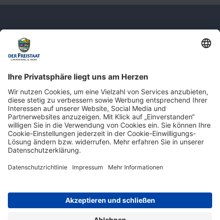
Newsletter: Jetzt auf
shop.derfreistaat.de anmelden und
einen 5€ Gutschein für unseren Online-
Shop erhalten!*
* Der Mindestbestellwert beträgt 30 €. Weitere Infos & Bedingungen finden Sie
hier
.
Impressum
Datenschutz
Barrierefreiheit