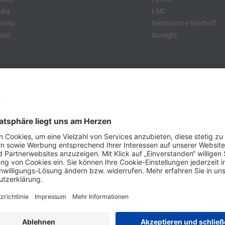
ika
LMC
relo
Niesmann + Bischoff
ssl
Sunlight
:
obby
Dethleffs
MC
Eriba
Tabbert
ünchen und Stuttgart, 10 Minuten vor der Stadtgrenze Münchens, Ausfahr
wa kompakte Camper Vans, oder den puren Luxus. Ob Caravan oder Wohnmo