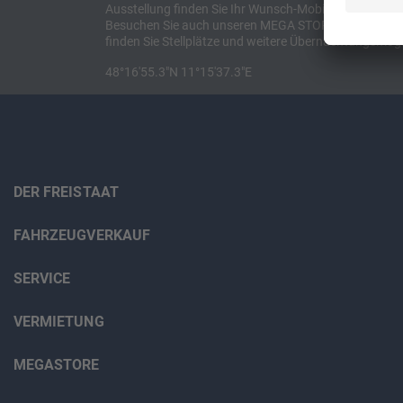
Ausstellung finden Sie Ihr Wunsch-Mobil und alles 
Besuchen Sie auch unseren MEGA STORE vor Ort oder o
finden Sie Stellplätze und weitere Übernachtungsmögl
48°16'55.3"N 11°15'37.3"E
DER FREISTAAT
FAHRZEUGVERKAUF
SERVICE
VERMIETUNG
MEGASTORE