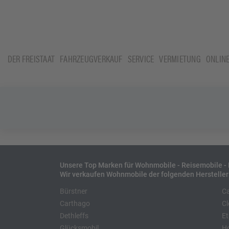
DER FREISTAAT
FAHRZEUGVERKAUF
SERVICE
VERMIETUNG
ONLIN
Unsere Top Marken für Wohnmobile - Reisemobile 
Wir verkaufen Wohnmobile der folgenden Hersteller
Bürstner
C
Carthago
Cl
Dethleffs
Et
Glücksmobil
H