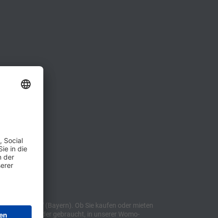
t "Sulzemoos" (Bayern). Ob Sie kaufen oder mieten
bil, ob neu oder gebraucht, in unserer Womo-