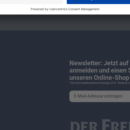
für Camping und Caravaning! Wohnmobilverkauf und Wohnwagenverkauf ink
nline. Sie finden alles an
Camping
Zubehör
und
Wohnmobil Zubehör
für
ichkeiten.
Newsletter: Jetzt auf
anmelden und einen 5
unseren Online-Shop 
* Der Mindestbestellwert beträgt 30 €. Weitere 