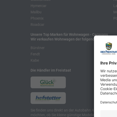
Hymercar
La
Malibu
Mo
Phoenix
Pö
Roadcar
Unsere Top Marken für Wohnwagen - Caravans
Wir verkaufen Wohnwagen der folgenden Hersteller
Bürstner
H
Fendt
L
Kabe
Die Händler im Freistaat
Sie finden uns direkt an der Autobahn A8 zwischen M
möchten, ob Sie kleine günstige Modelle suchen, et