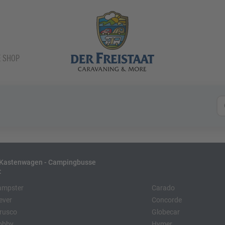
E SHOP
- Kastenwagen - Campingbusse
:
ampster
Carado
ever
Concorde
rusco
Globecar
obby
Hymer