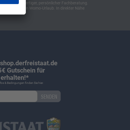
lusive hochwertiger, persönlicher Fachberatung.
 ihren perfekten Womo-Urlaub. In direkter Nähe
 shop.derfreistaat.de
€ Gutschein für
erhalten!*
Infos & Bedingungen finden Sie
hier
.