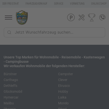
DER FREISTAAT
FAHRZEUGVERKAUF
SERVICE
VERMIETUNG
ONLINE SHOP
Unsere Top Marken für Wohnmobile - Reisemobile - Kastenwagen
- Campingbusse
Wir verkaufen Wohnmobile der folgenden Hersteller:
Bürstner
Campster
Carthago
Clever
Dethleffs
Etrusco
Glücksmobil
Hobby
Hymercar
Laika
Malibu
Morelo