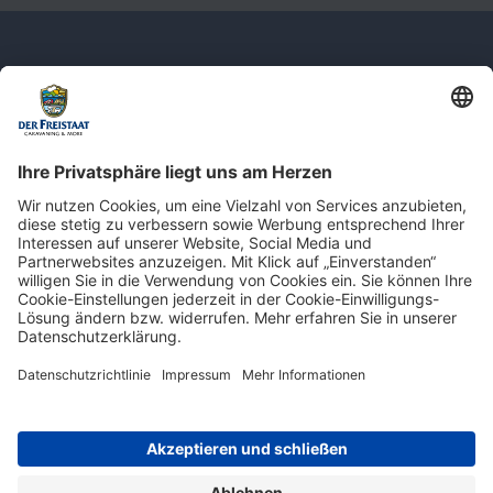
Newsletter: Jetzt auf
shop.derfreistaat.de anmelden und
einen 5€ Gutschein für unseren Online-
Shop erhalten!*
* Der Mindestbestellwert beträgt 30 €. Weitere Infos & Bedingungen finden Sie
hier
.
Impressum
Datenschutz
Barrierefreiheit