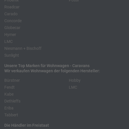
Phoenix
Pössl
Roadcar
Carado
Concorde
Globecar
Hymer
LMC
Niesmann + Bischoff
Sunlight
Unsere Top Marken für Wohnwagen - Caravans
Wir verkaufen Wohnwagen der folgenden Hersteller:
Bürstner
Hobby
Fendt
LMC
Kabe
Dethleffs
Eriba
Tabbert
Die Händler im Freistaat