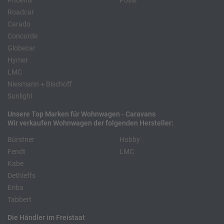
Phoenix
Pössl
Roadcar
Carado
Concorde
Globecar
Hymer
LMC
Niesmann + Bischoff
Sunlight
Unsere Top Marken für Wohnwagen - Caravans
Wir verkaufen Wohnwagen der folgenden Hersteller:
Bürstner
Hobby
Fendt
LMC
Kabe
Dethleffs
Eriba
Tabbert
Die Händler im Freistaat