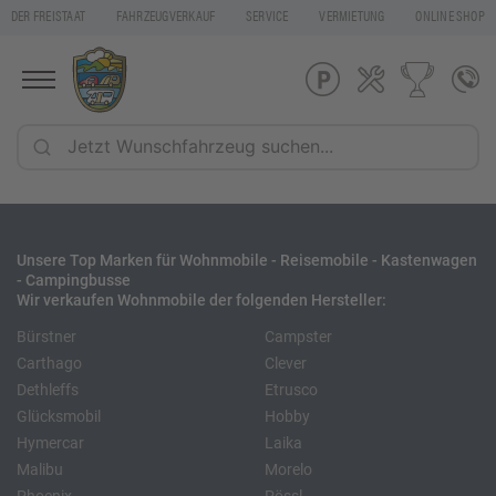
DER FREISTAAT
FAHRZEUGVERKAUF
SERVICE
VERMIETUNG
ONLINE SHOP
Unsere Top Marken für Wohnmobile - Reisemobile - Kastenwagen
- Campingbusse
Wir verkaufen Wohnmobile der folgenden Hersteller:
Bürstner
Campster
Carthago
Clever
Dethleffs
Etrusco
Glücksmobil
Hobby
Hymercar
Laika
Malibu
Morelo