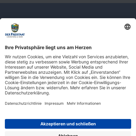
Newsletter: Jetzt auf
shop.derfreistaat.de anmelden und
einen 5€ Gutschein für unseren Online-
Shop erhalten!*
* Der Mindestbestellwert beträgt 30 €. Weitere Infos & Bedingungen finden Sie
hier
.
Impressum
Datenschutz
Barrierefreiheit