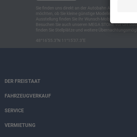
Sie finden uns direkt an der Autobahn A8 zwischen M
möchten, ob Sie kleine günstige Modelle suchen, et
Ausstellung finden Sie Ihr Wunsch-Mobil und alles 
Besuchen Sie auch unseren MEGA STORE vor Ort oder o
finden Sie Stellplätze und weitere Übernachtungsmögl
48°16'55.3"N 11°15'37.3"E
DER FREISTAAT
FAHRZEUGVERKAUF
SERVICE
VERMIETUNG