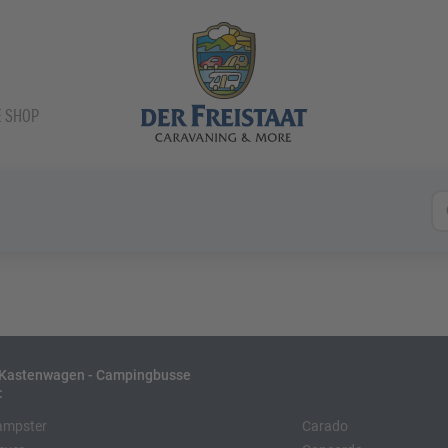
E SHOP
- Kastenwagen - Campingbusse
:
ampster
Carado