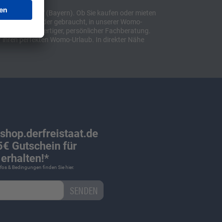
t "Sulzemoos" (Bayern). Ob Sie kaufen oder mieten
bil, ob neu oder gebraucht, in unserer Womo-
lusive hochwertiger, persönlicher Fachberatung.
 ihren perfekten Womo-Urlaub. In direkter Nähe
 shop.derfreistaat.de
€ Gutschein für
erhalten!*
Infos & Bedingungen finden Sie
hier
.