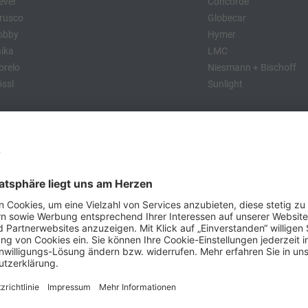
ever
Concorde
rusco
Globecar
obby
Hymer
ika
LMC
relo
Niesmann + Bischoff
ssl
Sunlight
:
obby
Dethleffs
MC
Eriba
Tabbert