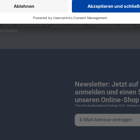
ünchen und Stuttgart, 10 Minuten vor der Stadtgrenze Münchens, Ausfahr
wa kompakte Camper Vans, oder den puren Luxus. Ob Caravan oder Wohnmo
für Camping und Caravaning! Wohnmobilverkauf und Wohnwagenverkauf ink
nline. Sie finden alles an
Camping
Zubehör
und
Wohnmobil Zubehör
für
ichkeiten.
Newsletter: Jetzt auf
anmelden und einen 5
unseren Online-Shop 
* Der Mindestbestellwert beträgt 30 €. Weitere 