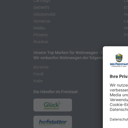
Carthago
Cl
Dethleffs
Et
Glücksmobil
H
Hymercar
La
Malibu
Mo
Phoenix
Pö
Roadcar
Unsere Top Marken für Wohnwagen - Caravans
Wir verkaufen Wohnwagen der folgenden Hersteller
Bürstner
H
Fendt
L
Kabe
Die Händler im Freistaat