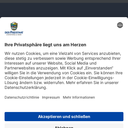
Newsletter: Jetzt auf
shop.derfreistaat.de anmelden und
einen 5€ Gutschein für unseren Online-
Shop erhalten!*
* Der Mindestbestellwert beträgt 30 €. Weitere Infos & Bedingungen finden Sie
hier
.
Impressum
Datenschutz
Barrierefreiheit