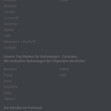
Phoenix
Pössl
Roadcar
Carado
Concorde
Globecar
Hymer
LMC
Niesmann + Bischoff
Sunlight
Unsere Top Marken für Wohnwagen - Caravans
Wir verkaufen Wohnwagen der folgenden Hersteller:
Bürstner
Hobby
Fendt
LMC
Kabe
Dethleffs
Eriba
Tabbert
Die Händler im Freistaat