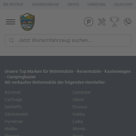
DER FREISTAAT
FAHRZEUGVERKAUF
SERVICE
VERMIETUNG
ONLINE SHOP
Unsere Top Marken für Wohnmobile - Reisemobile - Kastenwagen
- Campingbusse
Wir verkaufen Wohnmobile der folgenden Hersteller:
Bürstner
Campster
Carthago
Clever
Dethleffs
Etrusco
Glücksmobil
Hobby
Hymercar
Laika
Malibu
Morelo