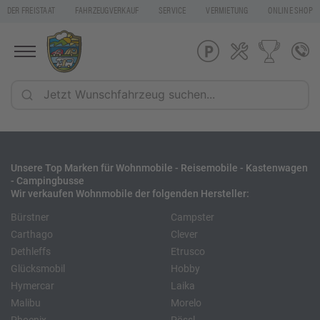
DER FREISTAAT
FAHRZEUGVERKAUF
SERVICE
VERMIETUNG
ONLINE SHOP
Unsere Top Marken für Wohnmobile - Reisemobile - Kastenwagen
- Campingbusse
Wir verkaufen Wohnmobile der folgenden Hersteller:
Bürstner
Campster
Carthago
Clever
Dethleffs
Etrusco
Glücksmobil
Hobby
Hymercar
Laika
Malibu
Morelo