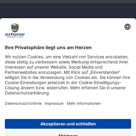
Newsletter: Jetzt auf
shop.derfreistaat.de anmelden und
einen 5€ Gutschein für unseren Online-
Shop erhalten!*
* Der Mindestbestellwert beträgt 30 €. Weitere Infos & Bedingungen finden Sie
hier
.
Impressum
Datenschutz
Barrierefreiheit