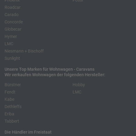
Phoenix
Pössl
Roadcar
Carado
Concorde
Globecar
Hymer
LMC
Niesmann + Bischoff
Sunlight
Unsere Top Marken für Wohnwagen - Caravans
Wir verkaufen Wohnwagen der folgenden Hersteller:
Bürstner
Hobby
Fendt
LMC
Kabe
Dethleffs
Eriba
Tabbert
Die Händler im Freistaat