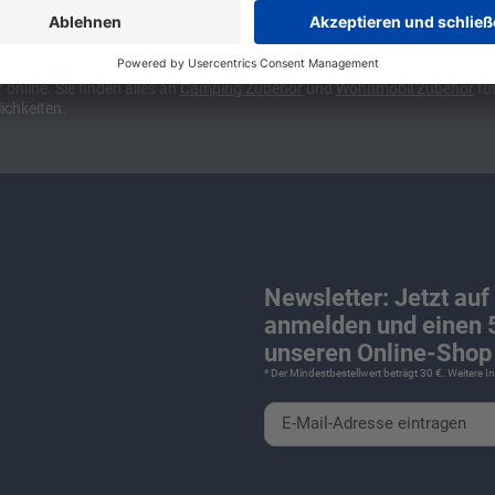
ünchen und Stuttgart, 10 Minuten vor der Stadtgrenze Münchens, Ausfahr
wa kompakte Camper Vans, oder den puren Luxus. Ob Caravan oder Wohnmo
für Camping und Caravaning! Wohnmobilverkauf und Wohnwagenverkauf ink
nline. Sie finden alles an
Camping
Zubehör
und
Wohnmobil Zubehör
für
ichkeiten.
Newsletter: Jetzt auf
anmelden und einen 5
unseren Online-Shop 
* Der Mindestbestellwert beträgt 30 €. Weitere 