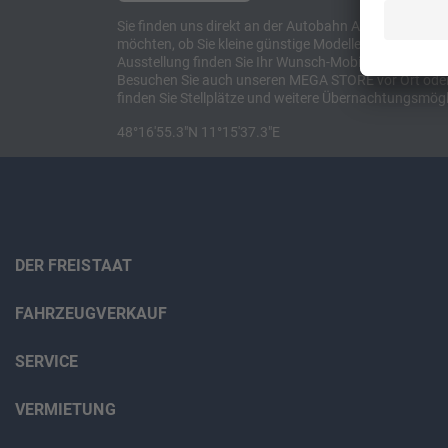
Sie finden uns direkt an der Autobahn A8 zwischen M
möchten, ob Sie kleine günstige Modelle suchen, et
Ausstellung finden Sie Ihr Wunsch-Mobil und alles 
Besuchen Sie auch unseren MEGA STORE vor Ort oder o
finden Sie Stellplätze und weitere Übernachtungsmögl
48°16'55.3"N 11°15'37.3"E
DER FREISTAAT
FAHRZEUGVERKAUF
SERVICE
VERMIETUNG