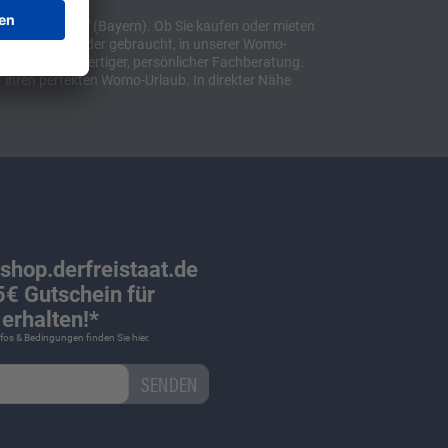
t "Sulzemoos" (Bayern). Ob Sie kaufen oder mieten
bil, ob neu oder gebraucht, in unserer Womo-
lusive hochwertiger, persönlicher Fachberatung.
 ihren perfekten Womo-Urlaub. In direkter Nähe
 shop.derfreistaat.de
€ Gutschein für
erhalten!*
Infos & Bedingungen finden Sie
hier
.