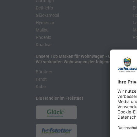
Carthago
Cl
Dethleffs
Et
Glücksmobil
H
Hymercar
La
Malibu
Mo
Phoenix
Pö
Roadcar
Unsere Top Marken für Wohnwagen - Caravans
Wir verkaufen Wohnwagen der folgenden Hersteller
Bürstner
H
Fendt
L
Kabe
Die Händler im Freistaat