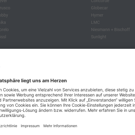
ever
Concorde
rusco
Globecar
obby
Hymer
ika
LMC
relo
Niesmann + Bischoff
ssl
Sunlight
:
obby
Dethleffs
MC
Eriba
Tabbert