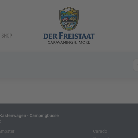
E SHOP
- Kastenwagen - Campingbusse
:
ampster
Carado