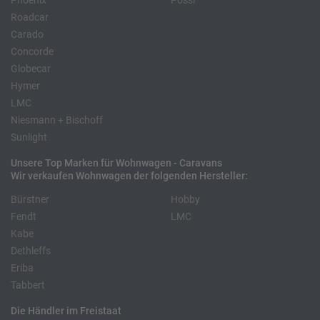
Phoenix
Pössl
Roadcar
Carado
Concorde
Globecar
Hymer
LMC
Niesmann + Bischoff
Sunlight
Unsere Top Marken für Wohnwagen - Caravans
Wir verkaufen Wohnwagen der folgenden Hersteller:
Bürstner
Hobby
Fendt
LMC
Kabe
Dethleffs
Eriba
Tabbert
Die Händler im Freistaat