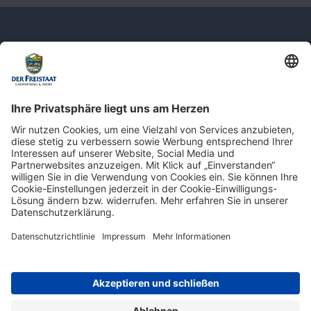
Newsletter: Jetzt auf
shop.derfreistaat.de anmelden und
einen 5€ Gutschein für unseren Online-
Shop erhalten!*
* Der Mindestbestellwert beträgt 30 €. Weitere Infos & Bedingungen finden Sie
hier
.
Impressum
Datenschutz
Barrierefreiheit