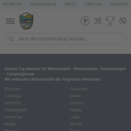
DER FREISTAAT
FAHRZEUGVERKAUF
SERVICE
VERMIETUNG
ONLINE SHOP
Unsere Top Marken für Wohnmobile - Reisemobile - Kastenwagen
- Campingbusse
Wir verkaufen Wohnmobile der folgenden Hersteller:
Bürstner
Campster
Carthago
Clever
Dethleffs
Etrusco
Glücksmobil
Hobby
Hymercar
Laika
Malibu
Morelo