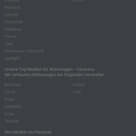
Phoenix
Pössl
Roadcar
Carado
Concorde
Globecar
Hymer
LMC
Niesmann + Bischoff
Sunlight
Unsere Top Marken für Wohnwagen - Caravans
Wir verkaufen Wohnwagen der folgenden Hersteller:
Bürstner
Hobby
Fendt
LMC
Kabe
Dethleffs
Eriba
Tabbert
Die Händler im Freistaat