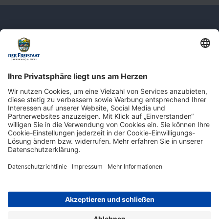
Newsletter: Jetzt auf
shop.derfreistaat.de anmelden und
einen 5€ Gutschein für unseren Online-
Shop erhalten!*
* Der Mindestbestellwert beträgt 30 €. Weitere Infos & Bedingungen finden Sie
hier
.
Impressum
Datenschutz
Barrierefreiheit