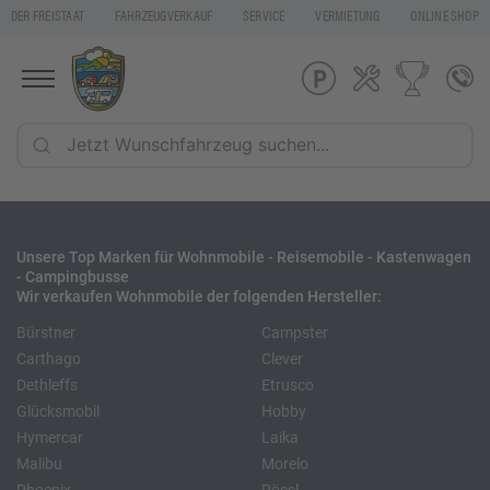
DER FREISTAAT
FAHRZEUGVERKAUF
SERVICE
VERMIETUNG
ONLINE SHOP
Unsere Top Marken für Wohnmobile - Reisemobile - Kastenwagen
- Campingbusse
Wir verkaufen Wohnmobile der folgenden Hersteller:
Bürstner
Campster
Carthago
Clever
Dethleffs
Etrusco
Glücksmobil
Hobby
Hymercar
Laika
Malibu
Morelo