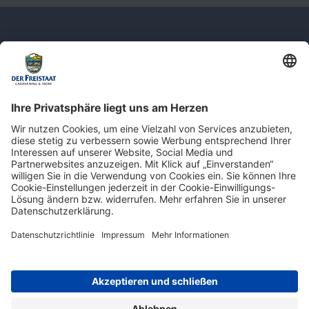
Newsletter: Jetzt auf
shop.derfreistaat.de anmelden und
einen 5€ Gutschein für unseren Online-
Shop erhalten!*
* Der Mindestbestellwert beträgt 30 €. Weitere Infos & Bedingungen finden Sie
hier
.
Impressum
Datenschutz
Barrierefreiheit