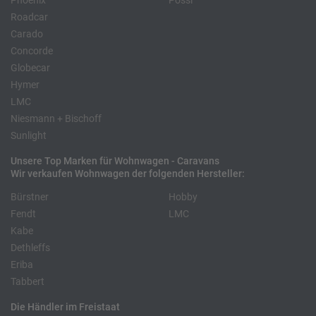
Phoenix
Pössl
Roadcar
Carado
Concorde
Globecar
Hymer
LMC
Niesmann + Bischoff
Sunlight
Unsere Top Marken für Wohnwagen - Caravans
Wir verkaufen Wohnwagen der folgenden Hersteller:
Bürstner
Hobby
Fendt
LMC
Kabe
Dethleffs
Eriba
Tabbert
Die Händler im Freistaat