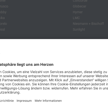
ever
Concorde
rusco
Globecar
obby
Hymer
ika
LMC
relo
Niesmann + Bischoff
ssl
Sunlight
:
obby
Dethleffs
MC
Eriba
Tabbert