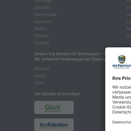
Carthago
Cl
Dethleffs
Et
Glücksmobil
H
Hymercar
La
Malibu
Mo
Phoenix
Pö
Roadcar
Unsere Top Marken für Wohnwagen - Caravans
Wir verkaufen Wohnwagen der folgenden Hersteller
Bürstner
H
Fendt
L
Kabe
Die Händler im Freistaat