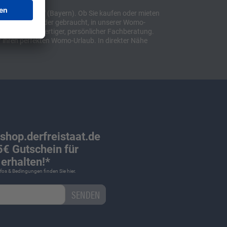
t "Sulzemoos" (Bayern). Ob Sie kaufen oder mieten
bil, ob neu oder gebraucht, in unserer Womo-
lusive hochwertiger, persönlicher Fachberatung.
 ihren perfekten Womo-Urlaub. In direkter Nähe
 shop.derfreistaat.de
€ Gutschein für
erhalten!*
Infos & Bedingungen finden Sie
hier
.