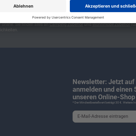
ünchen und Stuttgart, 10 Minuten vor der Stadtgrenze Münchens, Ausfahr
wa kompakte Camper Vans, oder den puren Luxus. Ob Caravan oder Wohnmo
für Camping und Caravaning! Wohnmobilverkauf und Wohnwagenverkauf ink
nline. Sie finden alles an
Camping
Zubehör
und
Wohnmobil Zubehör
für
ichkeiten.
Newsletter: Jetzt auf
anmelden und einen 5
unseren Online-Shop 
* Der Mindestbestellwert beträgt 30 €. Weitere 