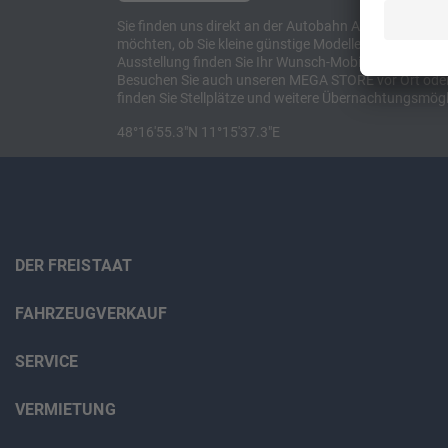
Sie finden uns direkt an der Autobahn A8 zwischen M
möchten, ob Sie kleine günstige Modelle suchen, et
Ausstellung finden Sie Ihr Wunsch-Mobil und alles 
Besuchen Sie auch unseren MEGA STORE vor Ort oder o
finden Sie Stellplätze und weitere Übernachtungsmögl
48°16'55.3"N 11°15'37.3"E
DER FREISTAAT
FAHRZEUGVERKAUF
SERVICE
VERMIETUNG