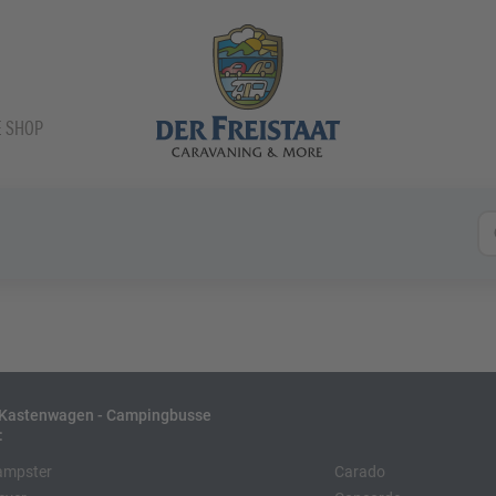
E SHOP
- Kastenwagen - Campingbusse
:
ampster
Carado