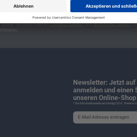
ünchen und Stuttgart, 10 Minuten vor der Stadtgrenze Münchens, Ausfahr
wa kompakte Camper Vans, oder den puren Luxus. Ob Caravan oder Wohnmo
für Camping und Caravaning! Wohnmobilverkauf und Wohnwagenverkauf ink
nline. Sie finden alles an
Camping
Zubehör
und
Wohnmobil Zubehör
für
ichkeiten.
Newsletter: Jetzt auf
anmelden und einen 5
unseren Online-Shop 
* Der Mindestbestellwert beträgt 30 €. Weitere 