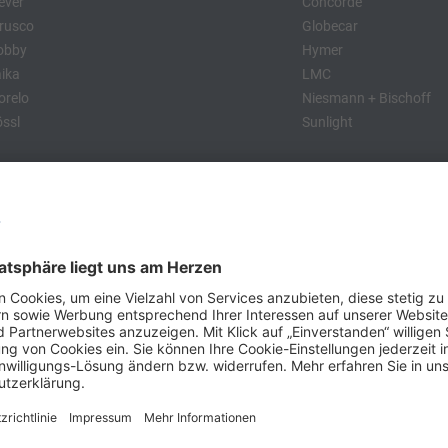
ever
Concorde
rusco
Globecar
obby
Hymer
ika
LMC
relo
Niesmann + Bischoff
ssl
Sunlight
:
obby
Dethleffs
MC
Eriba
Tabbert