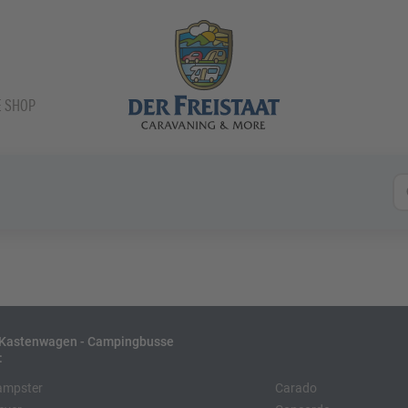
E SHOP
- Kastenwagen - Campingbusse
:
ampster
Carado