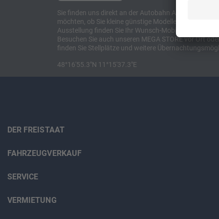
Sie finden uns direkt an der Autobahn A8 zwischen M
möchten, ob Sie kleine günstige Modelle suchen, et
Ausstellung finden Sie Ihr Wunsch-Mobil und alles 
Besuchen Sie auch unseren MEGA STORE vor Ort oder o
finden Sie Stellplätze und weitere Übernachtungsmögl
48°16'55.3"N 11°15'37.3"E
DER FREISTAAT
FAHRZEUGVERKAUF
SERVICE
VERMIETUNG