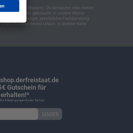
t "Sulzemoos" (Bayern). Ob Sie kaufen oder mieten
bil, ob neu oder gebraucht, in unserer Womo-
lusive hochwertiger, persönlicher Fachberatung.
 ihren perfekten Womo-Urlaub. In direkter Nähe
 shop.derfreistaat.de
€ Gutschein für
erhalten!*
Infos & Bedingungen finden Sie
hier
.