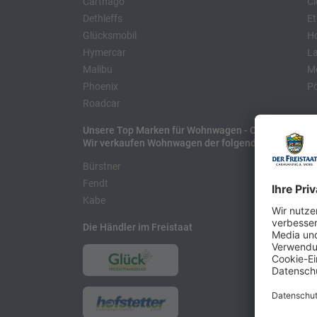
Carthago
Cl
Dethleffs
Et
Glücksmobil
H
Hymercar
La
Malibu
Mo
Phoenix
Pö
Roadcar
Unsere Top Marken für Wohnwagen - Caravans
Wir verkaufen Wohnwagen der folgenden Hersteller
Bürstner
H
Fendt
L
Kabe
Die Händler im Freistaat