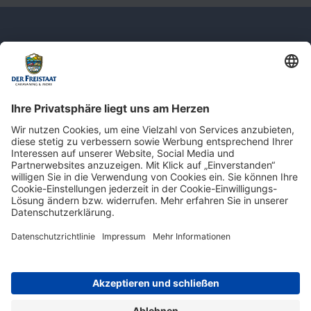
Newsletter: Jetzt auf
shop.derfreistaat.de anmelden und
einen 5€ Gutschein für unseren Online-
Shop erhalten!*
* Der Mindestbestellwert beträgt 30 €. Weitere Infos & Bedingungen finden Sie
hier
.
Impressum
Datenschutz
Barrierefreiheit