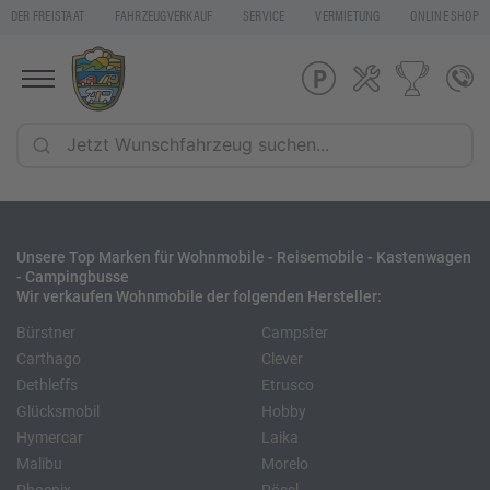
DER FREISTAAT
FAHRZEUGVERKAUF
SERVICE
VERMIETUNG
ONLINE SHOP
Unsere Top Marken für Wohnmobile - Reisemobile - Kastenwagen
- Campingbusse
Wir verkaufen Wohnmobile der folgenden Hersteller:
Bürstner
Campster
Carthago
Clever
Dethleffs
Etrusco
Glücksmobil
Hobby
Hymercar
Laika
Malibu
Morelo