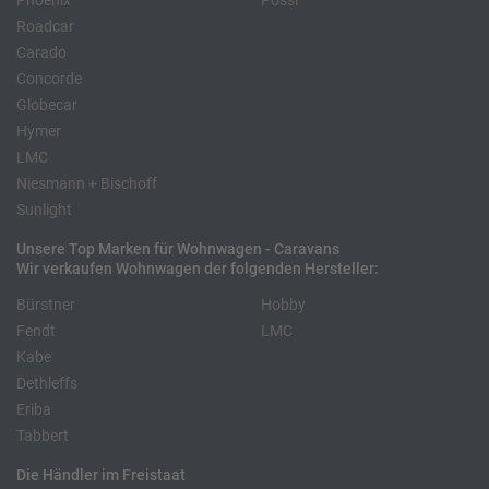
Phoenix
Pössl
Roadcar
Carado
Concorde
Globecar
Hymer
LMC
Niesmann + Bischoff
Sunlight
Unsere Top Marken für Wohnwagen - Caravans
Wir verkaufen Wohnwagen der folgenden Hersteller:
Bürstner
Hobby
Fendt
LMC
Kabe
Dethleffs
Eriba
Tabbert
Die Händler im Freistaat