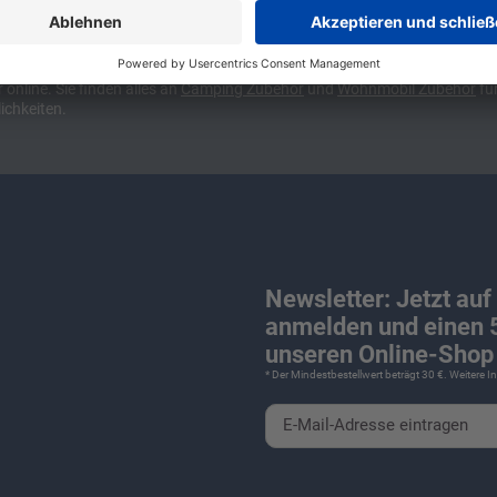
ünchen und Stuttgart, 10 Minuten vor der Stadtgrenze Münchens, Ausfahr
wa kompakte Camper Vans, oder den puren Luxus. Ob Caravan oder Wohnmo
für Camping und Caravaning! Wohnmobilverkauf und Wohnwagenverkauf ink
nline. Sie finden alles an
Camping
Zubehör
und
Wohnmobil Zubehör
für
ichkeiten.
Newsletter: Jetzt auf
anmelden und einen 5
unseren Online-Shop 
* Der Mindestbestellwert beträgt 30 €. Weitere 