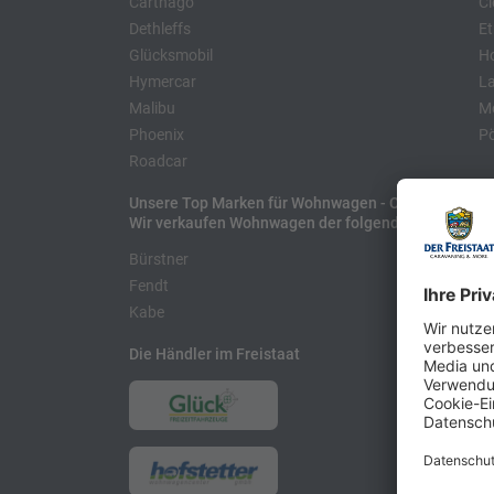
Carthago
Cl
Dethleffs
Et
Glücksmobil
H
Hymercar
La
Malibu
Mo
Phoenix
Pö
Roadcar
Unsere Top Marken für Wohnwagen - Caravans
Wir verkaufen Wohnwagen der folgenden Hersteller
Bürstner
H
Fendt
L
Kabe
Die Händler im Freistaat