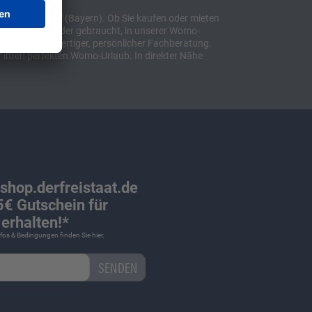
t "Sulzemoos" (Bayern). Ob Sie kaufen oder mieten
bil, ob neu oder gebraucht, in unserer Womo-
lusive hochwertiger, persönlicher Fachberatung.
 ihren perfekten Womo-Urlaub. In direkter Nähe
 shop.derfreistaat.de
€ Gutschein für
erhalten!*
Infos & Bedingungen finden Sie
hier
.