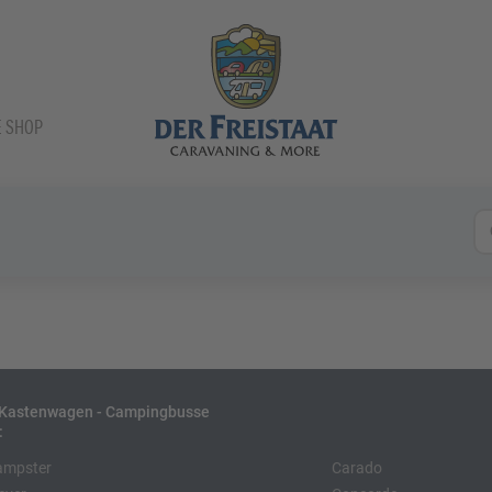
E SHOP
- Kastenwagen - Campingbusse
:
ampster
Carado