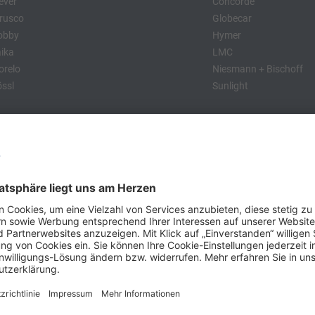
ever
Concorde
rusco
Globecar
obby
Hymer
ika
LMC
relo
Niesmann + Bischoff
ssl
Sunlight
:
obby
Dethleffs
MC
Eriba
Tabbert