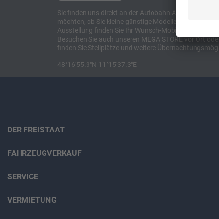
Sie finden uns direkt an der Autobahn A8 zwischen M
möchten, ob Sie kleine günstige Modelle suchen, et
Ausstellung finden Sie Ihr Wunsch-Mobil und alles 
Besuchen Sie auch unseren MEGA STORE vor Ort oder o
finden Sie Stellplätze und weitere Übernachtungsmögl
48°16'55.3"N 11°15'37.3"E
DER FREISTAAT
FAHRZEUGVERKAUF
SERVICE
VERMIETUNG