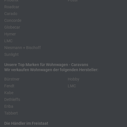
Phoenix
Pössl
Roadcar
Carado
Concorde
Globecar
Hymer
LMC
Niesmann + Bischoff
Sunlight
Unsere Top Marken für Wohnwagen - Caravans
Wir verkaufen Wohnwagen der folgenden Hersteller:
Bürstner
Hobby
Fendt
LMC
Kabe
Dethleffs
Eriba
Tabbert
Die Händler im Freistaat