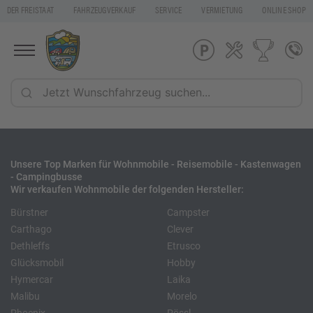
DER FREISTAAT
FAHRZEUGVERKAUF
SERVICE
VERMIETUNG
ONLINE SHOP
Unsere Top Marken für Wohnmobile - Reisemobile - Kastenwagen
- Campingbusse
Wir verkaufen Wohnmobile der folgenden Hersteller:
Bürstner
Campster
Carthago
Clever
Dethleffs
Etrusco
Glücksmobil
Hobby
Hymercar
Laika
Malibu
Morelo