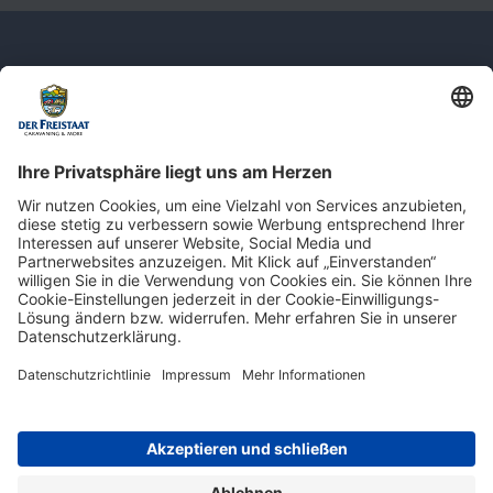
Newsletter: Jetzt auf
shop.derfreistaat.de anmelden und
einen 5€ Gutschein für unseren Online-
Shop erhalten!*
* Der Mindestbestellwert beträgt 30 €. Weitere Infos & Bedingungen finden Sie
hier
.
Impressum
Datenschutz
Barrierefreiheit