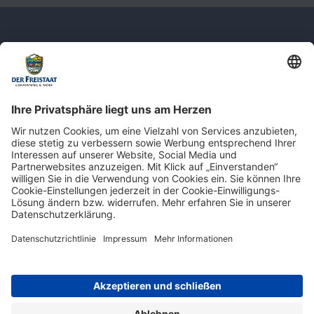
Newsletter: Jetzt auf
shop.derfreistaat.de anmelden und
einen 5€ Gutschein für unseren Online-
Shop erhalten!*
* Der Mindestbestellwert beträgt 30 €. Weitere Infos & Bedingungen finden Sie
hier
.
Impressum
Datenschutz
Barrierefreiheit