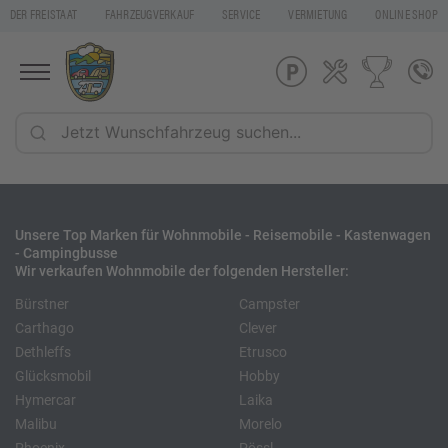
DER FREISTAAT
FAHRZEUGVERKAUF
SERVICE
VERMIETUNG
ONLINE SHOP
Unsere Top Marken für Wohnmobile - Reisemobile - Kastenwagen
- Campingbusse
Wir verkaufen Wohnmobile der folgenden Hersteller:
Bürstner
Campster
Carthago
Clever
Dethleffs
Etrusco
Glücksmobil
Hobby
Hymercar
Laika
Malibu
Morelo