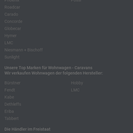
Phoenix
Pössl
Roadcar
Carado
Concorde
Globecar
Hymer
LMC
Niesmann + Bischoff
Sunlight
Unsere Top Marken für Wohnwagen - Caravans
Wir verkaufen Wohnwagen der folgenden Hersteller:
Bürstner
Hobby
Fendt
LMC
Kabe
Dethleffs
Eriba
Tabbert
Die Händler im Freistaat