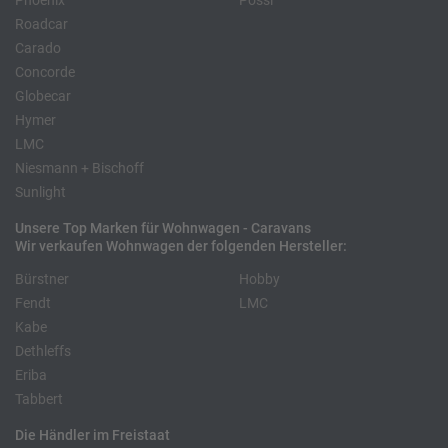
Phoenix
Pössl
Roadcar
Carado
Concorde
Globecar
Hymer
LMC
Niesmann + Bischoff
Sunlight
Unsere Top Marken für Wohnwagen - Caravans
Wir verkaufen Wohnwagen der folgenden Hersteller:
Bürstner
Hobby
Fendt
LMC
Kabe
Dethleffs
Eriba
Tabbert
Die Händler im Freistaat