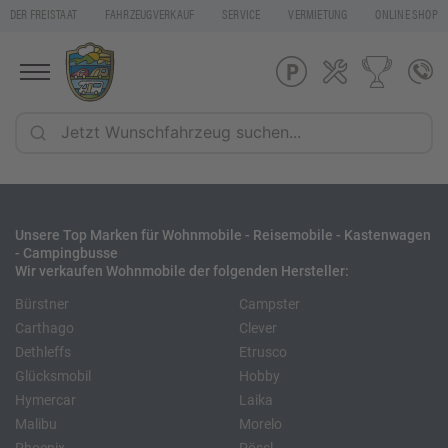
DER FREISTAAT
FAHRZEUGVERKAUF
SERVICE
VERMIETUNG
ONLINE SHOP
Unsere Top Marken für Wohnmobile - Reisemobile - Kastenwagen
- Campingbusse
Wir verkaufen Wohnmobile der folgenden Hersteller:
Bürstner
Campster
Carthago
Clever
Dethleffs
Etrusco
Glücksmobil
Hobby
Hymercar
Laika
Malibu
Morelo