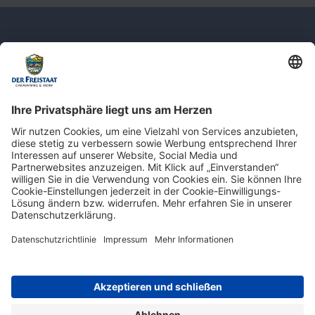
Newsletter: Jetzt auf
shop.derfreistaat.de anmelden und
einen 5€ Gutschein für unseren Online-
Shop erhalten!*
* Der Mindestbestellwert beträgt 30 €. Weitere Infos & Bedingungen finden Sie
hier
.
Impressum
Datenschutz
Barrierefreiheit