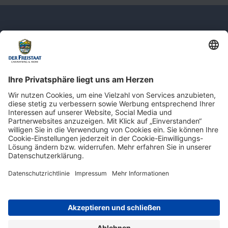
Newsletter: Jetzt auf
shop.derfreistaat.de anmelden und
einen 5€ Gutschein für unseren Online-
Shop erhalten!*
* Der Mindestbestellwert beträgt 30 €. Weitere Infos & Bedingungen finden Sie
hier
.
Impressum
Datenschutz
Barrierefreiheit