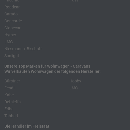
Phoenix
Pössl
Roadcar
Carado
Concorde
Globecar
Hymer
LMC
Niesmann + Bischoff
Sunlight
Unsere Top Marken für Wohnwagen - Caravans
Wir verkaufen Wohnwagen der folgenden Hersteller:
Bürstner
Hobby
Fendt
LMC
Kabe
Dethleffs
Eriba
Tabbert
Die Händler im Freistaat