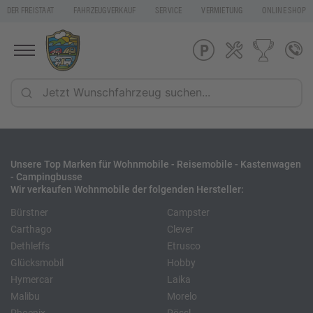
DER FREISTAAT
FAHRZEUGVERKAUF
SERVICE
VERMIETUNG
ONLINE SHOP
Unsere Top Marken für Wohnmobile - Reisemobile - Kastenwagen
- Campingbusse
Wir verkaufen Wohnmobile der folgenden Hersteller:
Bürstner
Campster
Carthago
Clever
Dethleffs
Etrusco
Glücksmobil
Hobby
Hymercar
Laika
Malibu
Morelo