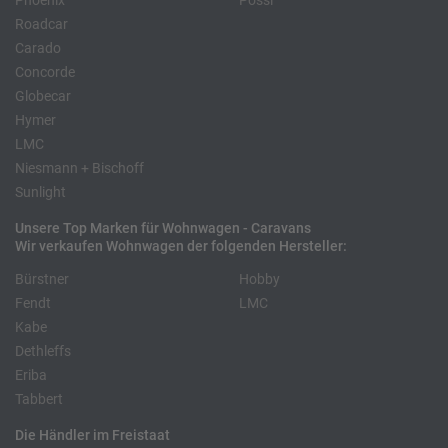
Phoenix
Pössl
Roadcar
Carado
Concorde
Globecar
Hymer
LMC
Niesmann + Bischoff
Sunlight
Unsere Top Marken für Wohnwagen - Caravans
Wir verkaufen Wohnwagen der folgenden Hersteller:
Bürstner
Hobby
Fendt
LMC
Kabe
Dethleffs
Eriba
Tabbert
Die Händler im Freistaat