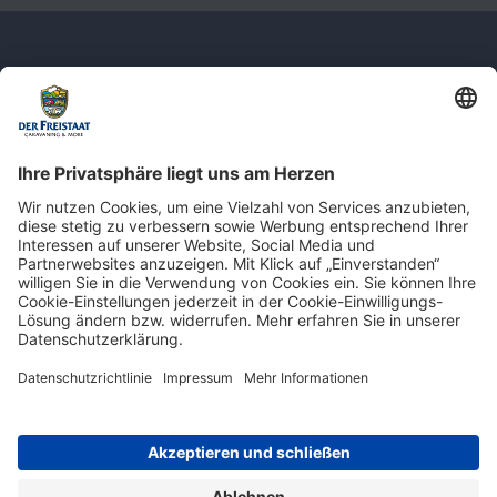
Newsletter: Jetzt auf
shop.derfreistaat.de anmelden und
einen 5€ Gutschein für unseren Online-
Shop erhalten!*
* Der Mindestbestellwert beträgt 30 €. Weitere Infos & Bedingungen finden Sie
hier
.
Impressum
Datenschutz
Barrierefreiheit