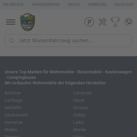
DER FREISTAAT
FAHRZEUGVERKAUF
SERVICE
VERMIETUNG
ONLINE SHOP
Unsere Top Marken für Wohnmobile - Reisemobile - Kastenwagen
- Campingbusse
Wir verkaufen Wohnmobile der folgenden Hersteller:
Bürstner
Campster
Carthago
Clever
Dethleffs
Etrusco
Glücksmobil
Hobby
Hymercar
Laika
Malibu
Morelo