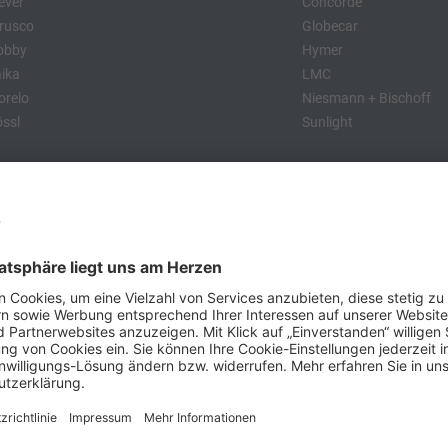
ever
Concorde
rusco
Globecar
obby
Hymer
ika
LMC
relo
Niesmann + Bischoff
ssl
Sunlight
:
obby
Dethleffs
MC
Eriba
Tabbert