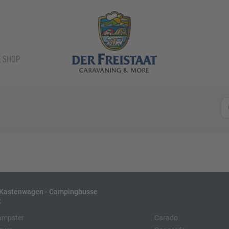
E SHOP
- Kastenwagen - Campingbusse
:
ampster
Carado