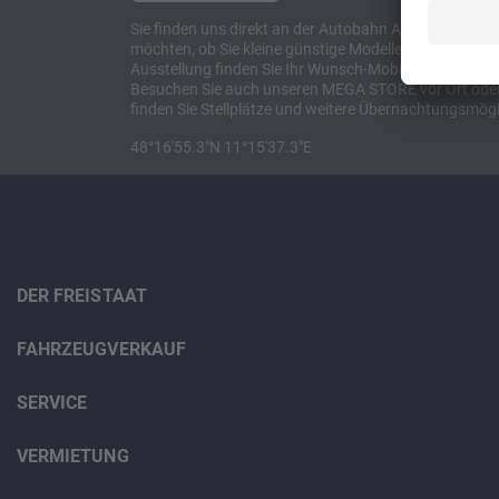
Sie finden uns direkt an der Autobahn A8 zwischen M
möchten, ob Sie kleine günstige Modelle suchen, et
Ausstellung finden Sie Ihr Wunsch-Mobil und alles 
Besuchen Sie auch unseren MEGA STORE vor Ort oder o
finden Sie Stellplätze und weitere Übernachtungsmögl
48°16'55.3"N 11°15'37.3"E
DER FREISTAAT
FAHRZEUGVERKAUF
SERVICE
VERMIETUNG