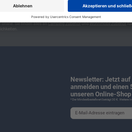
ünchen und Stuttgart, 10 Minuten vor der Stadtgrenze Münchens, Ausfahr
wa kompakte Camper Vans, oder den puren Luxus. Ob Caravan oder Wohnmo
für Camping und Caravaning! Wohnmobilverkauf und Wohnwagenverkauf ink
nline. Sie finden alles an
Camping
Zubehör
und
Wohnmobil Zubehör
für
ichkeiten.
Newsletter: Jetzt auf
anmelden und einen 5
unseren Online-Shop 
* Der Mindestbestellwert beträgt 30 €. Weitere 