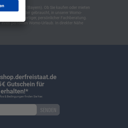
t "Sulzemoos" (Bayern). Ob Sie kaufen oder mieten
bil, ob neu oder gebraucht, in unserer Womo-
lusive hochwertiger, persönlicher Fachberatung.
 ihren perfekten Womo-Urlaub. In direkter Nähe
 shop.derfreistaat.de
€ Gutschein für
erhalten!*
Infos & Bedingungen finden Sie
hier
.