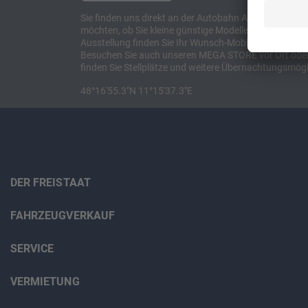
Sie finden uns direkt an der Autobahn A8 zwischen M
möchten, ob Sie kleine günstige Modelle suchen, et
Ausstellung finden Sie Ihr Wunsch-Mobil und alles 
Besuchen Sie auch unseren MEGA STORE vor Ort oder o
finden Sie Stellplätze und weitere Übernachtungsmögl
48°16'55.3"N 11°15'37.3"E
DER FREISTAAT
FAHRZEUGVERKAUF
SERVICE
VERMIETUNG