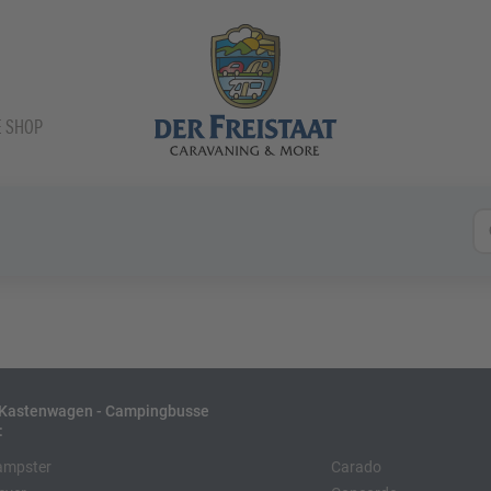
E SHOP
- Kastenwagen - Campingbusse
:
ampster
Carado