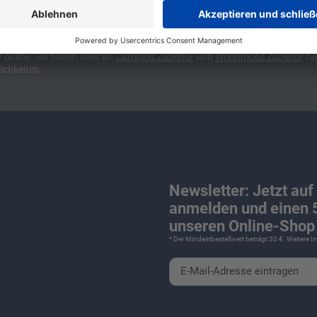
ünchen und Stuttgart, 10 Minuten vor der Stadtgrenze Münchens, Ausfahr
wa kompakte Camper Vans, oder den puren Luxus. Ob Caravan oder Wohnmo
für Camping und Caravaning! Wohnmobilverkauf und Wohnwagenverkauf ink
nline. Sie finden alles an
Camping
Zubehör
und
Wohnmobil Zubehör
für
ichkeiten.
Newsletter: Jetzt auf
anmelden und einen 5
unseren Online-Shop 
* Der Mindestbestellwert beträgt 30 €. Weitere 