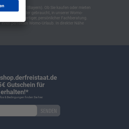
t "Sulzemoos" (Bayern). Ob Sie kaufen oder mieten
bil, ob neu oder gebraucht, in unserer Womo-
lusive hochwertiger, persönlicher Fachberatung.
 ihren perfekten Womo-Urlaub. In direkter Nähe
 shop.derfreistaat.de
€ Gutschein für
erhalten!*
Infos & Bedingungen finden Sie
hier
.