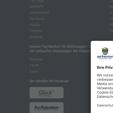
Carthago
Cl
Dethleffs
Et
Glücksmobil
H
Hymercar
La
Malibu
Mo
Phoenix
Pö
Roadcar
Unsere Top Marken für Wohnwagen - Caravans
Wir verkaufen Wohnwagen der folgenden Hersteller
Bürstner
H
Fendt
L
Kabe
Die Händler im Freistaat