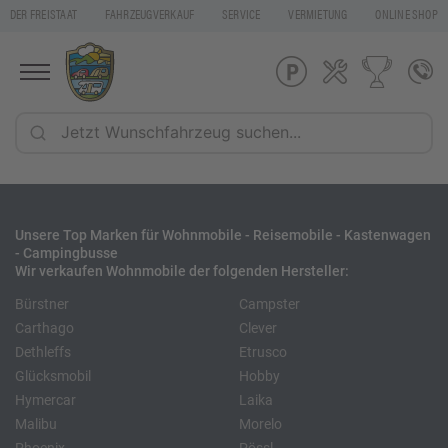
DER FREISTAAT
FAHRZEUGVERKAUF
SERVICE
VERMIETUNG
ONLINE SHOP
Unsere Top Marken für Wohnmobile - Reisemobile - Kastenwagen
- Campingbusse
Wir verkaufen Wohnmobile der folgenden Hersteller:
Bürstner
Campster
Carthago
Clever
Dethleffs
Etrusco
Glücksmobil
Hobby
Hymercar
Laika
Malibu
Morelo