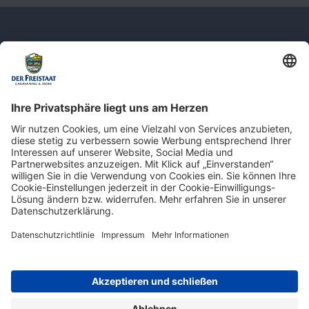
Newsletter: Jetzt auf
shop.derfreistaat.de anmelden und
einen 5€ Gutschein für unseren Online-
Shop erhalten!*
* Der Mindestbestellwert beträgt 30 €. Weitere Infos & Bedingungen finden Sie
hier
.
Impressum
Datenschutz
Barrierefreiheit