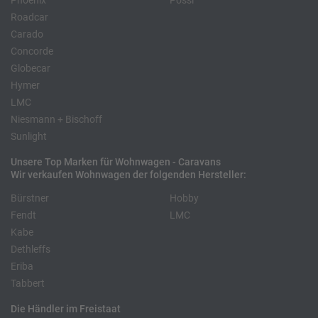
Phoenix
Pössl
Roadcar
Carado
Concorde
Globecar
Hymer
LMC
Niesmann + Bischoff
Sunlight
Unsere Top Marken für Wohnwagen - Caravans
Wir verkaufen Wohnwagen der folgenden Hersteller:
Bürstner
Hobby
Fendt
LMC
Kabe
Dethleffs
Eriba
Tabbert
Die Händler im Freistaat