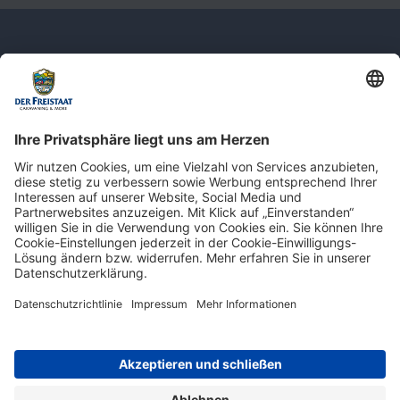
Newsletter: Jetzt auf
shop.derfreistaat.de anmelden und
einen 5€ Gutschein für unseren Online-
Shop erhalten!*
* Der Mindestbestellwert beträgt 30 €. Weitere Infos & Bedingungen finden Sie
hier
.
Impressum
Datenschutz
Barrierefreiheit