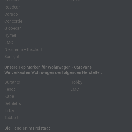
Phoenix
Pössl
Roadcar
Carado
Concorde
Globecar
Hymer
LMC
Niesmann + Bischoff
Sunlight
Unsere Top Marken für Wohnwagen - Caravans
Wir verkaufen Wohnwagen der folgenden Hersteller:
Bürstner
Hobby
Fendt
LMC
Kabe
Dethleffs
Eriba
Tabbert
Die Händler im Freistaat