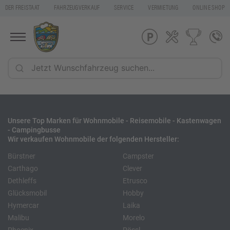
DER FREISTAAT
FAHRZEUGVERKAUF
SERVICE
VERMIETUNG
ONLINE SHOP
Unsere Top Marken für Wohnmobile - Reisemobile - Kastenwagen
- Campingbusse
Wir verkaufen Wohnmobile der folgenden Hersteller:
Bürstner
Campster
Carthago
Clever
Dethleffs
Etrusco
Glücksmobil
Hobby
Hymercar
Laika
Malibu
Morelo