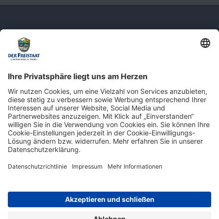
Newsletter: Jetzt auf
shop.derfreistaat.de anmelden und
einen 5€ Gutschein für unseren Online-
Shop erhalten!*
* Der Mindestbestellwert beträgt 30 €. Weitere Infos & Bedingungen finden Sie
hier
.
Impressum
Datenschutz
Barrierefreiheit