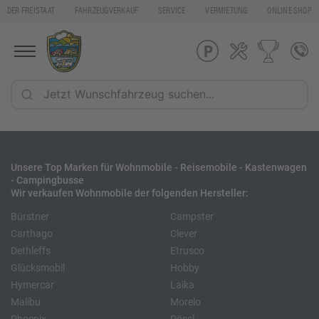
DER FREISTAAT
FAHRZEUGVERKAUF
SERVICE
VERMIETUNG
ONLINE SHOP
Unsere Top Marken für Wohnmobile - Reisemobile - Kastenwagen
- Campingbusse
Wir verkaufen Wohnmobile der folgenden Hersteller:
Bürstner
Campster
Carthago
Clever
Dethleffs
Etrusco
Glücksmobil
Hobby
Hymercar
Laika
Malibu
Morelo