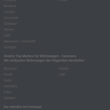
Phoenix
Pössl
Roadcar
Carado
Concorde
Globecar
Hymer
LMC
Niesmann + Bischoff
Sunlight
Unsere Top Marken für Wohnwagen - Caravans
Wir verkaufen Wohnwagen der folgenden Hersteller:
Bürstner
Hobby
Fendt
LMC
Kabe
Dethleffs
Eriba
Tabbert
Die Händler im Freistaat