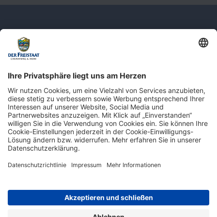
Newsletter: Jetzt auf
shop.derfreistaat.de anmelden und
einen 5€ Gutschein für unseren Online-
Shop erhalten!*
* Der Mindestbestellwert beträgt 30 €. Weitere Infos & Bedingungen finden Sie
hier
.
Impressum
Datenschutz
Barrierefreiheit