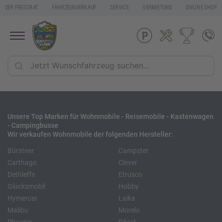
DER FREISTAAT
FAHRZEUGVERKAUF
SERVICE
VERMIETUNG
ONLINE SHOP
Unsere Top Marken für Wohnmobile - Reisemobile - Kastenwagen
- Campingbusse
Wir verkaufen Wohnmobile der folgenden Hersteller:
Bürstner
Campster
Carthago
Clever
Dethleffs
Etrusco
Glücksmobil
Hobby
Hymercar
Laika
Malibu
Morelo