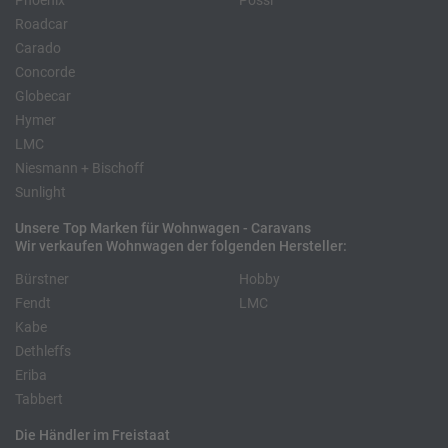
Phoenix
Pössl
Roadcar
Carado
Concorde
Globecar
Hymer
LMC
Niesmann + Bischoff
Sunlight
Unsere Top Marken für Wohnwagen - Caravans
Wir verkaufen Wohnwagen der folgenden Hersteller:
Bürstner
Hobby
Fendt
LMC
Kabe
Dethleffs
Eriba
Tabbert
Die Händler im Freistaat