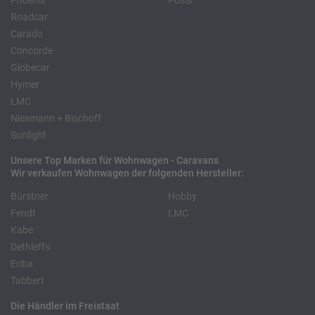
Phoenix
Pössl
Roadcar
Carado
Concorde
Globecar
Hymer
LMC
Niesmann + Bischoff
Sunlight
Unsere Top Marken für Wohnwagen - Caravans
Wir verkaufen Wohnwagen der folgenden Hersteller:
Bürstner
Hobby
Fendt
LMC
Kabe
Dethleffs
Eriba
Tabbert
Die Händler im Freistaat