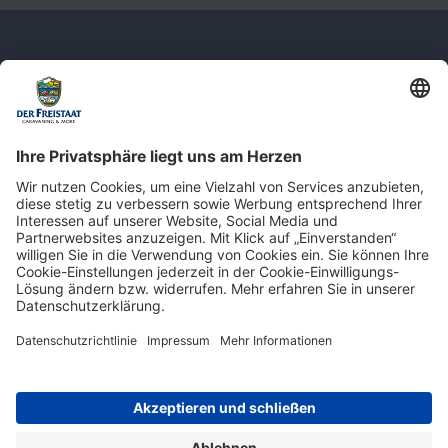
Newsletter: Jetzt auf
shop.derfreistaat.de anmelden und
einen 5€ Gutschein für unseren Online-
Shop erhalten!*
* Der Mindestbestellwert beträgt 30 €. Weitere Infos & Bedingungen finden Sie
hier
.
Impressum
Datenschutz
Barrierefreiheit