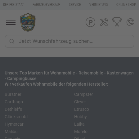
DER FREISTAAT
FAHRZEUGVERKAUF
SERVICE
VERMIETUNG
ONLINE SHOP
Unsere Top Marken für Wohnmobile - Reisemobile - Kastenwagen
- Campingbusse
Wir verkaufen Wohnmobile der folgenden Hersteller:
Bürstner
Campster
Carthago
Clever
Dethleffs
Etrusco
Glücksmobil
Hobby
Hymercar
Laika
Malibu
Morelo