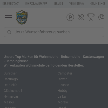
DER FREISTAAT
FAHRZEUGVERKAUF
SERVICE
VERMIETUNG
ONLINE SHOP
Unsere Top Marken für Wohnmobile - Reisemobile - Kastenwagen
- Campingbusse
Wir verkaufen Wohnmobile der folgenden Hersteller:
Bürstner
Campster
Carthago
Clever
Dethleffs
Etrusco
Glücksmobil
Hobby
Hymercar
Laika
Malibu
Morelo