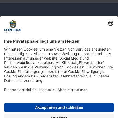
Newsletter: Jetzt auf
shop.derfreistaat.de anmelden und
einen 5€ Gutschein für unseren Online-
Shop erhalten!*
* Der Mindestbestellwert beträgt 30 €. Weitere Infos & Bedingungen finden Sie
hier
.
Impressum
Datenschutz
Barrierefreiheit