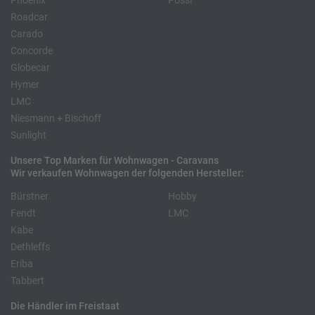
Phoenix
Pössl
Roadcar
Carado
Concorde
Globecar
Hymer
LMC
Niesmann + Bischoff
Sunlight
Unsere Top Marken für Wohnwagen - Caravans
Wir verkaufen Wohnwagen der folgenden Hersteller:
Bürstner
Hobby
Fendt
LMC
Kabe
Dethleffs
Eriba
Tabbert
Die Händler im Freistaat