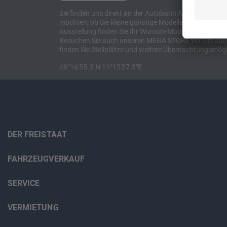
Sie finden uns direkt an der Autobahn A8 zwischen M
möchten, ob Sie kleine günstige Modelle suchen, et
Ausstellung finden Sie Ihr Wunsch-Mobil und alles 
Besuchen Sie auch unseren MEGA STORE vor Ort oder o
finden Sie Stellplätze und weitere Übernachtungsmögl
48°16'55.3"N 11°15'37.3"E
DER FREISTAAT
FAHRZEUGVERKAUF
SERVICE
VERMIETUNG