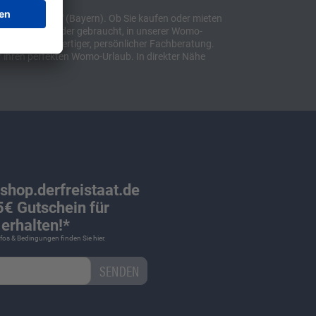
t "Sulzemoos" (Bayern). Ob Sie kaufen oder mieten
bil, ob neu oder gebraucht, in unserer Womo-
lusive hochwertiger, persönlicher Fachberatung.
 ihren perfekten Womo-Urlaub. In direkter Nähe
 shop.derfreistaat.de
€ Gutschein für
erhalten!*
Infos & Bedingungen finden Sie
hier
.