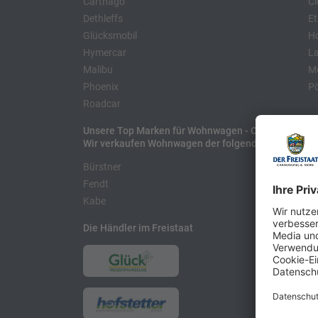
Carthago
Cl
Dethleffs
Et
Glücksmobil
H
Hymercar
La
Malibu
Mo
Phoenix
Pö
Roadcar
Unsere Top Marken für Wohnwagen - Caravans
Wir verkaufen Wohnwagen der folgenden Hersteller
Bürstner
H
Fendt
L
Kabe
Die Händler im Freistaat