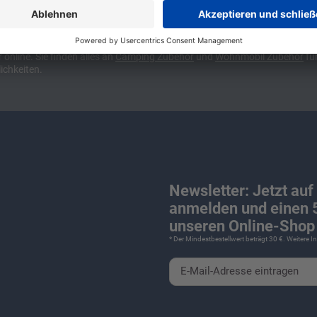
ünchen und Stuttgart, 10 Minuten vor der Stadtgrenze Münchens, Ausfahr
wa kompakte Camper Vans, oder den puren Luxus. Ob Caravan oder Wohnmo
für Camping und Caravaning! Wohnmobilverkauf und Wohnwagenverkauf ink
nline. Sie finden alles an
Camping
Zubehör
und
Wohnmobil Zubehör
für
ichkeiten.
Newsletter: Jetzt auf
anmelden und einen 5
unseren Online-Shop 
* Der Mindestbestellwert beträgt 30 €. Weitere 