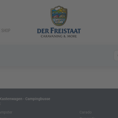
E SHOP
- Kastenwagen - Campingbusse
:
ampster
Carado