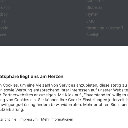
ever
Concorde
rusco
Globecar
obby
Hymer
ika
LMC
relo
Niesmann + Bischoff
ssl
Sunlight
:
obby
Dethleffs
MC
Eriba
Tabbert