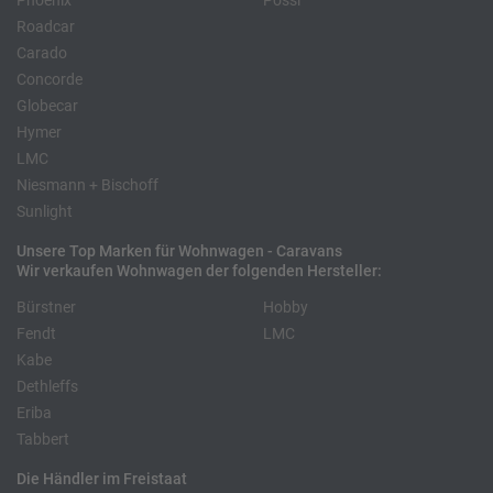
Phoenix
Pössl
Roadcar
Carado
Concorde
Globecar
Hymer
LMC
Niesmann + Bischoff
Sunlight
Unsere Top Marken für Wohnwagen - Caravans
Wir verkaufen Wohnwagen der folgenden Hersteller:
Bürstner
Hobby
Fendt
LMC
Kabe
Dethleffs
Eriba
Tabbert
Die Händler im Freistaat