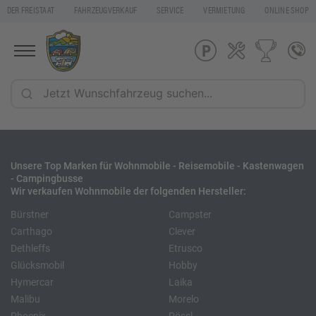
DER FREISTAAT
FAHRZEUGVERKAUF
SERVICE
VERMIETUNG
ONLINE SHOP
Unsere Top Marken für Wohnmobile - Reisemobile - Kastenwagen
- Campingbusse
Wir verkaufen Wohnmobile der folgenden Hersteller:
Bürstner
Campster
Carthago
Clever
Dethleffs
Etrusco
Glücksmobil
Hobby
Hymercar
Laika
Malibu
Morelo