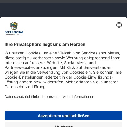
Newsletter: Jetzt auf
shop.derfreistaat.de anmelden und
einen 5€ Gutschein für unseren Online-
Shop erhalten!*
* Der Mindestbestellwert beträgt 30 €. Weitere Infos & Bedingungen finden Sie
hier
.
Impressum
Datenschutz
Barrierefreiheit