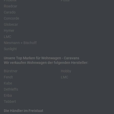
Phoenix
Pössl
Roadcar
Carado
Concorde
Globecar
Hymer
LMC
Niesmann + Bischoff
Sunlight
Unsere Top Marken für Wohnwagen - Caravans
Wir verkaufen Wohnwagen der folgenden Hersteller:
Bürstner
Hobby
Fendt
LMC
Kabe
Dethleffs
Eriba
Tabbert
Die Händler im Freistaat