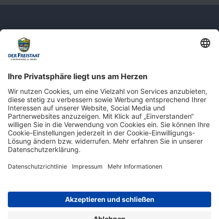
Newsletter: Jetzt auf
shop.derfreistaat.de anmelden und
einen 5€ Gutschein für unseren Online-
Shop erhalten!*
* Der Mindestbestellwert beträgt 30 €. Weitere Infos & Bedingungen finden Sie
hier
.
Impressum
Datenschutz
Barrierefreiheit