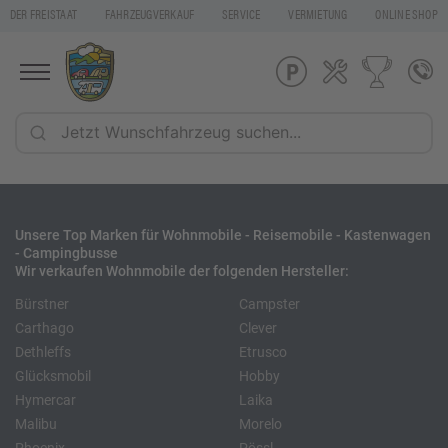
DER FREISTAAT
FAHRZEUGVERKAUF
SERVICE
VERMIETUNG
ONLINE SHOP
Unsere Top Marken für Wohnmobile - Reisemobile - Kastenwagen
- Campingbusse
Wir verkaufen Wohnmobile der folgenden Hersteller:
Bürstner
Campster
Carthago
Clever
Dethleffs
Etrusco
Glücksmobil
Hobby
Hymercar
Laika
Malibu
Morelo