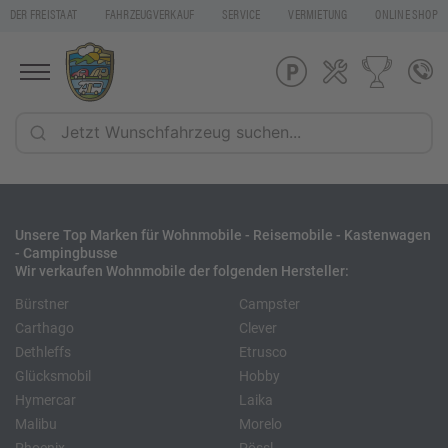
DER FREISTAAT
FAHRZEUGVERKAUF
SERVICE
VERMIETUNG
ONLINE SHOP
Unsere Top Marken für Wohnmobile - Reisemobile - Kastenwagen
- Campingbusse
Wir verkaufen Wohnmobile der folgenden Hersteller:
Bürstner
Campster
Carthago
Clever
Dethleffs
Etrusco
Glücksmobil
Hobby
Hymercar
Laika
Malibu
Morelo