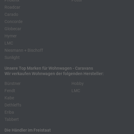
Phoenix
Pössl
Roadcar
Carado
Concorde
Globecar
Hymer
LMC
Niesmann + Bischoff
Sunlight
Unsere Top Marken für Wohnwagen - Caravans
Wir verkaufen Wohnwagen der folgenden Hersteller:
Bürstner
Hobby
Fendt
LMC
Kabe
Dethleffs
Eriba
Tabbert
Die Händler im Freistaat