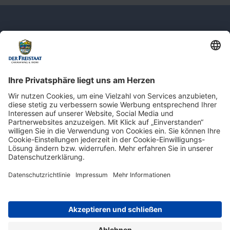
Newsletter: Jetzt auf
shop.derfreistaat.de anmelden und
einen 5€ Gutschein für unseren Online-
Shop erhalten!*
* Der Mindestbestellwert beträgt 30 €. Weitere Infos & Bedingungen finden Sie
hier
.
Impressum
Datenschutz
Barrierefreiheit