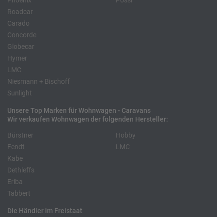
Phoenix
Pössl
Roadcar
Carado
Concorde
Globecar
Hymer
LMC
Niesmann + Bischoff
Sunlight
Unsere Top Marken für Wohnwagen - Caravans
Wir verkaufen Wohnwagen der folgenden Hersteller:
Bürstner
Hobby
Fendt
LMC
Kabe
Dethleffs
Eriba
Tabbert
Die Händler im Freistaat