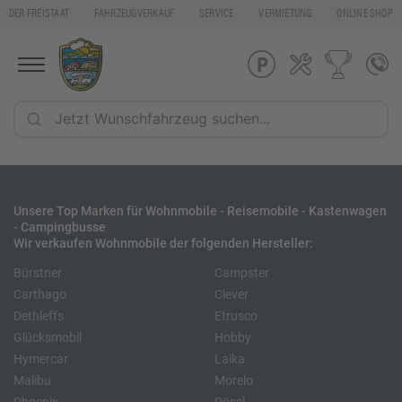
DER FREISTAAT
FAHRZEUGVERKAUF
SERVICE
VERMIETUNG
ONLINE SHOP
Unsere Top Marken für Wohnmobile - Reisemobile - Kastenwagen
- Campingbusse
Wir verkaufen Wohnmobile der folgenden Hersteller:
Bürstner
Campster
Carthago
Clever
Dethleffs
Etrusco
Glücksmobil
Hobby
Hymercar
Laika
Malibu
Morelo