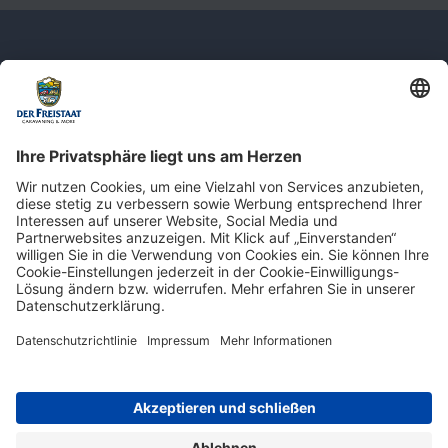
Newsletter: Jetzt auf
shop.derfreistaat.de anmelden und
einen 5€ Gutschein für unseren Online-
Shop erhalten!*
* Der Mindestbestellwert beträgt 30 €. Weitere Infos & Bedingungen finden Sie
hier
.
Impressum
Datenschutz
Barrierefreiheit