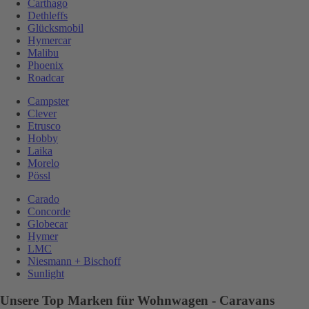
Carthago
Dethleffs
Glücksmobil
Hymercar
Malibu
Phoenix
Roadcar
Campster
Clever
Etrusco
Hobby
Laika
Morelo
Pössl
Carado
Concorde
Globecar
Hymer
LMC
Niesmann + Bischoff
Sunlight
Unsere Top Marken für Wohnwagen - Caravans