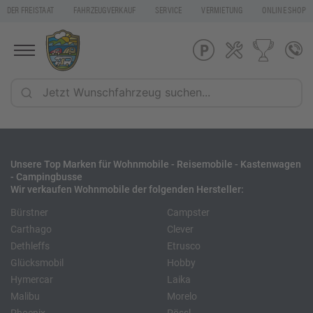
DER FREISTAAT
FAHRZEUGVERKAUF
SERVICE
VERMIETUNG
ONLINE SHOP
Unsere Top Marken für Wohnmobile - Reisemobile - Kastenwagen
- Campingbusse
Wir verkaufen Wohnmobile der folgenden Hersteller:
Bürstner
Campster
Carthago
Clever
Dethleffs
Etrusco
Glücksmobil
Hobby
Hymercar
Laika
Malibu
Morelo