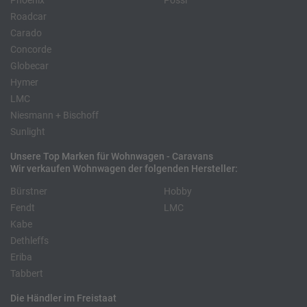
Phoenix
Pössl
Roadcar
Carado
Concorde
Globecar
Hymer
LMC
Niesmann + Bischoff
Sunlight
Unsere Top Marken für Wohnwagen - Caravans
Wir verkaufen Wohnwagen der folgenden Hersteller:
Bürstner
Hobby
Fendt
LMC
Kabe
Dethleffs
Eriba
Tabbert
Die Händler im Freistaat