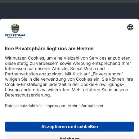
Newsletter: Jetzt auf
shop.derfreistaat.de anmelden und
einen 5€ Gutschein für unseren Online-
Shop erhalten!*
* Der Mindestbestellwert beträgt 30 €. Weitere Infos & Bedingungen finden Sie
hier
.
Impressum
Datenschutz
Barrierefreiheit