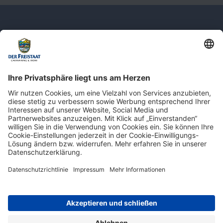
Newsletter: Jetzt auf
shop.derfreistaat.de anmelden und
einen 5€ Gutschein für unseren Online-
Shop erhalten!*
* Der Mindestbestellwert beträgt 30 €. Weitere Infos & Bedingungen finden Sie
hier
.
Impressum
Datenschutz
Barrierefreiheit