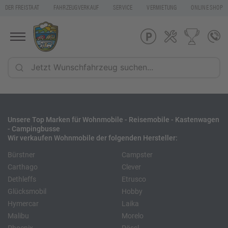
DER FREISTAAT
FAHRZEUGVERKAUF
SERVICE
VERMIETUNG
ONLINE SHOP
Unsere Top Marken für Wohnmobile - Reisemobile - Kastenwagen
- Campingbusse
Wir verkaufen Wohnmobile der folgenden Hersteller:
Bürstner
Campster
Carthago
Clever
Dethleffs
Etrusco
Glücksmobil
Hobby
Hymercar
Laika
Malibu
Morelo